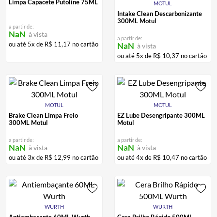
Limpa Capacete Putoline 75ML
MOTUL
ALPINESTAR
7
º
Intake Clean Descarbonizante
300ML Motul
AIROH
8
º
a partir de:
NaN
à vista
a partir de:
CALÇA
9
º
ou até
5
x de
R$
11
,
17
no cartão
NaN
à vista
ou até
5
x de
R$
10
,
37
no cartão
BOTAS
10
º
MOTUL
MOTUL
Brake Clean Limpa Freio
EZ Lube Desengripante 300ML
300ML Motul
Motul
a partir de:
a partir de:
NaN
NaN
à vista
à vista
ou até
3
x de
R$
12
,
99
no cartão
ou até
4
x de
R$
10
,
47
no cartão
WURTH
WURTH
Antiembaçante 60ML Wurth
Cera Brilho Rápido 500ML