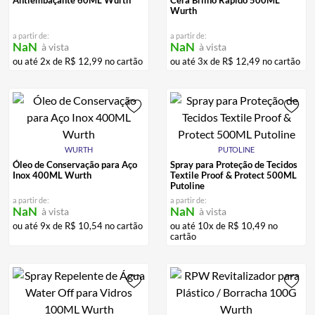
Wurth
a partir de:
a partir de:
NaN
NaN
à vista
à vista
ou até
2
x de
R$
12
,
99
no cartão
ou até
3
x de
R$
12
,
49
no cartão
WURTH
PUTOLINE
Óleo de Conservação para Aço
Spray para Proteção de Tecidos
Inox 400ML Wurth
Textile Proof & Protect 500ML
Putoline
a partir de:
a partir de:
NaN
NaN
à vista
à vista
ou até
9
x de
R$
10
,
54
no cartão
ou até
10
x de
R$
10
,
49
no
cartão