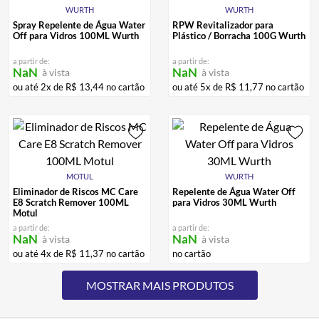
WURTH
WURTH
Spray Repelente de Água Water
RPW Revitalizador para
Off para Vidros 100ML Wurth
Plástico / Borracha 100G Wurth
a partir de:
a partir de:
NaN
NaN
à vista
à vista
ou até
2
x de
R$
13
,
44
no cartão
ou até
5
x de
R$
11
,
77
no cartão
MOTUL
WURTH
Eliminador de Riscos MC Care
Repelente de Água Water Off
E8 Scratch Remover 100ML
para Vidros 30ML Wurth
Motul
a partir de:
a partir de:
NaN
NaN
à vista
à vista
ou até
4
x de
R$
11
,
37
no cartão
no cartão