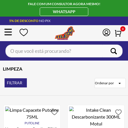
FALE COM UM CONSULTOR AGORA MESMO!
WHATSAPP
5% DE DESCONTO
NO PIX
0
O que você está procurando?
TERMOS MAIS BUSCADOS
LIMPEZA
CAPACETE LS2
1
º
BOTA
2
º
FILTRAR
Ordenar por
JAQUETA
3
º
ÓCULOS SOLAR
4
º
LUVA
5
º
BAU
6
º
PUTOLINE