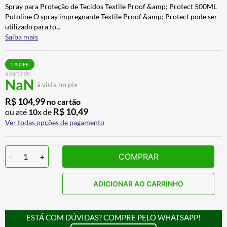
Spray para Proteção de Tecidos Textile Proof &amp; Protect 500ML
BAU
7
º
Putoline O spray impregnante Textile Proof &amp; Protect pode ser
CALÇA
8
º
utilizado para to
...
Saiba mais
AIROH
9
º
BOTAS
10
º
5
% OFF
a partir de:
NaN
à vista no pix
R$
104
,
99
no cartão
R$
10
,
49
ou até
10
x de
Ver todas opções de pagamento
-
1
+
COMPRAR
ADICIONAR AO CARRINHO
ESTÁ COM DÚVIDAS? COMPRE PELO WHATSAPP!