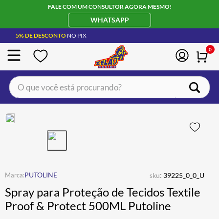
FALE COM UM CONSULTOR AGORA MESMO!
WHATSAPP
5% DE DESCONTO
NO PIX
0
O que você está procurando?
TERMOS MAIS BUSCADOS
CAPACETE LS2
1
º
BOTA
2
º
JAQUETA
3
º
ÓCULOS SOLAR
:
4
º
PUTOLINE
sku
39225_0_0_U
Spray para Proteção de Tecidos Textile
LUVA
5
º
Proof & Protect 500ML Putoline
ALPINESTAR
6
º