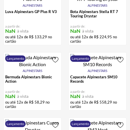
ALPINESTARS
ALPINESTARS
Luva Alpinestars GP Plus R V3
Bota Alpinestars Stella RT 7
Touring Drystar
a partir de:
a partir de:
NaN
NaN
à vista
à vista
ou até
12
x de
R$
133
,
29
no
ou até
12
x de
R$
224
,
95
no
cartão
cartão
Lançamento
Lançamento
ALPINESTARS
ALPINESTARS
Bermuda Alpinestars Bionic
Capacete Alpinestars SM10
Action
Records
a partir de:
a partir de:
NaN
NaN
à vista
à vista
ou até
12
x de
R$
58
,
29
no
ou até
12
x de
R$
558
,
29
no
cartão
cartão
Lançamento
Lançamento