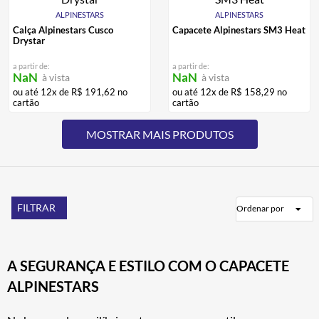
ALPINESTARS
ALPINESTARS
Calça Alpinestars Cusco
Capacete Alpinestars SM3 Heat
Drystar
a partir de:
a partir de:
NaN
NaN
à vista
à vista
ou até
12
x de
R$
191
,
62
no
ou até
12
x de
R$
158
,
29
no
cartão
cartão
FILTRAR
Ordenar por
A SEGURANÇA E ESTILO COM O CAPACETE
ALPINESTARS