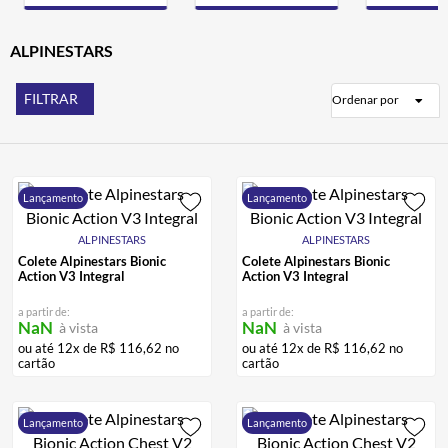
ALPINESTAR
7
º
AIROH
ALPINESTARS
8
º
CALÇA
9
º
FILTRAR
Ordenar por
BOTAS
10
º
Lançamento
Lançamento
ALPINESTARS
ALPINESTARS
Colete Alpinestars Bionic
Colete Alpinestars Bionic
Action V3 Integral
Action V3 Integral
a partir de:
a partir de:
NaN
NaN
à vista
à vista
ou até
12
x de
R$
116
,
62
no
ou até
12
x de
R$
116
,
62
no
cartão
cartão
Lançamento
Lançamento