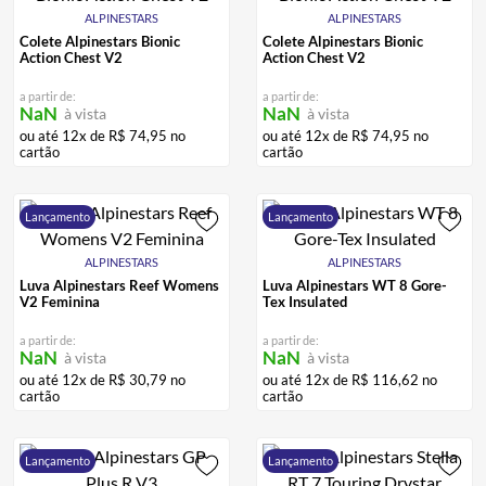
ALPINESTARS
ALPINESTARS
Colete Alpinestars Bionic
Colete Alpinestars Bionic
Action Chest V2
Action Chest V2
a partir de:
a partir de:
NaN
NaN
à vista
à vista
ou até
12
x de
R$
74
,
95
no
ou até
12
x de
R$
74
,
95
no
cartão
cartão
Lançamento
Lançamento
ALPINESTARS
ALPINESTARS
Luva Alpinestars Reef Womens
Luva Alpinestars WT 8 Gore-
V2 Feminina
Tex Insulated
a partir de:
a partir de:
NaN
NaN
à vista
à vista
ou até
12
x de
R$
30
,
79
no
ou até
12
x de
R$
116
,
62
no
cartão
cartão
Lançamento
Lançamento