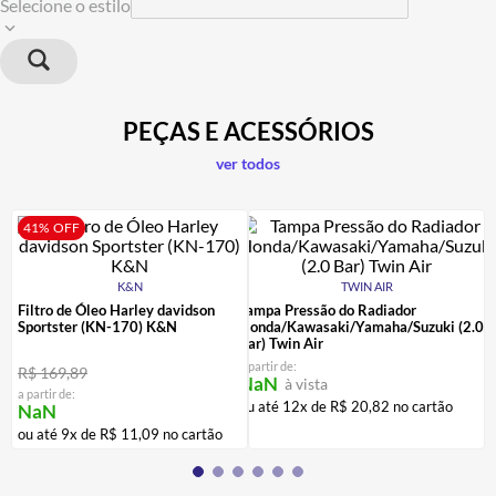
Selecione o estilo
PEÇAS E ACESSÓRIOS
ver todos
41%
OFF
K&N
TWIN AIR
Filtro de Óleo Harley davidson
Tampa Pressão do Radiador
Sportster (KN-170) K&N
Honda/Kawasaki/Yamaha/Suzuki (2.0
Bar) Twin Air
a partir de:
R$
169
,
89
NaN
à vista
a partir de:
ou até
12
x de
R$
20
,
82
no cartão
NaN
ou até
9
x de
R$
11
,
09
no cartão