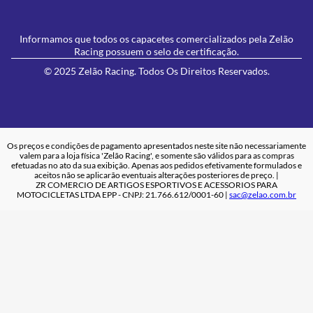
Informamos que todos os capacetes comercializados pela Zelão
Racing possuem o selo de certificação.
© 2025 Zelão Racing. Todos Os Direitos Reservados.
Os preços e condições de pagamento apresentados neste site não necessariamente
valem para a loja física 'Zelão Racing', e somente são válidos para as compras
efetuadas no ato da sua exibição. Apenas aos pedidos efetivamente formulados e
aceitos não se aplicarão eventuais alterações posteriores de preço. |
ZR COMERCIO DE ARTIGOS ESPORTIVOS E ACESSORIOS PARA
MOTOCICLETAS LTDA EPP - CNPJ: 21.766.612/0001-60 |
sac@zelao.com.br