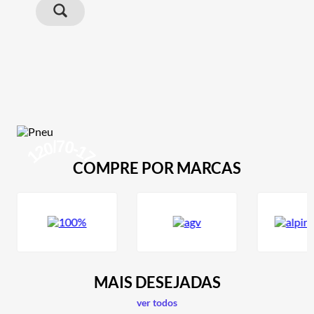
70
/
120
-
17
COMPRE POR MARCAS
MAIS DESEJADAS
ver todos