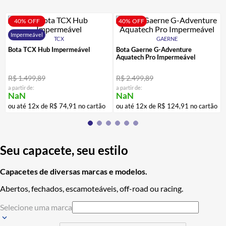
40%
OFF
40%
OFF
Impermeável
TCX
GAERNE
Bota TCX Hub Impermeável
Bota Gaerne G-Adventure
Aquatech Pro Impermeável
R$
1
.
499
,
89
R$
2
.
499
,
89
a partir de:
a partir de:
NaN
NaN
ou até
12
x de
R$
74
,
91
no cartão
ou até
12
x de
R$
124
,
91
no cartão
Seu capacete, seu estilo
Capacetes de diversas marcas e modelos.
Abertos, fechados, escamoteáveis, off-road ou racing.
Selecione uma marca