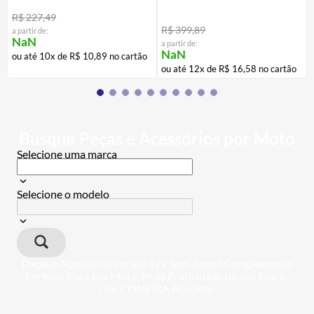
R$
227
,
49
R$
399
,
89
a partir de:
NaN
a partir de:
NaN
ou até
10
x de
R$
10
,
89
no cartão
ou até
12
x de
R$
16
,
58
no cartão
Busque Peças e Acessórios por Moto
Selecione uma marca
Selecione o modelo
Peças e Acessórios em até 12x Sem Juros! Complemento
Perfeito Para sua Moto, Mais Praticidade no seu Dia-a-
Dia. CONFIRA AGORA!