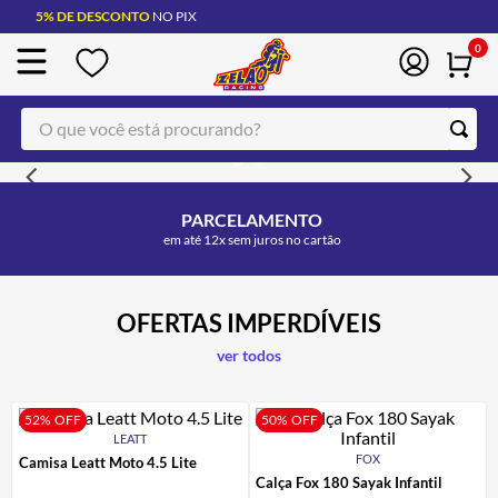
5% DE DESCONTO
NO PIX
0
PARCELAMENTO
em até 12x sem juros no cartão
OFERTAS IMPERDÍVEIS
ver todos
52%
OFF
50%
OFF
LEATT
FOX
Camisa Leatt Moto 4.5 Lite
Calça Fox 180 Sayak Infantil