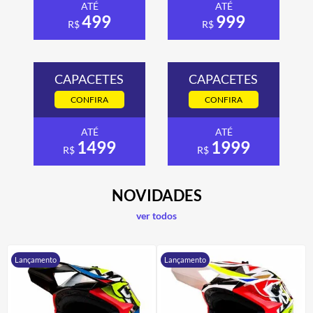
ATÉ
ATÉ
499
999
R$
R$
CAPACETES
CAPACETES
CONFIRA
CONFIRA
ATÉ
ATÉ
1499
1999
R$
R$
NOVIDADES
ver todos
Lançamento
Lançamento