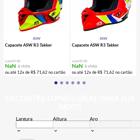
ASW
ASW
Capacete ASW R3 Takker
Capacete ASW R3 Takker
a partir de:
a partir de:
NaN
NaN
à vista
à vista
ou até
12
x de
R$
71
,
62
no cartão
ou até
12
x de
R$
71
,
62
no cartão
ENCONTRE O PNEU IDEAL PARA SUA
MOTO
Largura
Altura
Aro