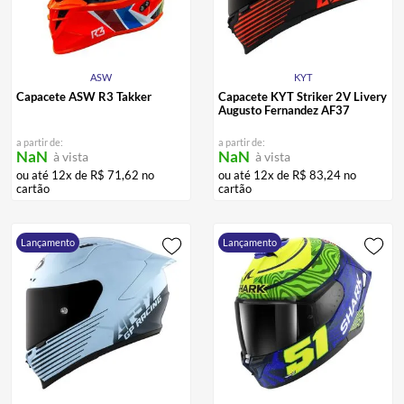
ASW
KYT
Capacete ASW R3 Takker
Capacete KYT Striker 2V Livery
Augusto Fernandez AF37
a partir de:
a partir de:
NaN
NaN
à vista
à vista
ou até
12
x de
R$
71
,
62
no
ou até
12
x de
R$
83
,
24
no
cartão
cartão
Lançamento
Lançamento