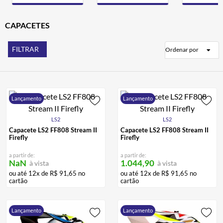
CALÇA
7
º
ALPINESTAR
CAPACETES
8
º
AIROH
9
º
FILTRAR
Ordenar por
BOTAS
10
º
Lançamento
Lançamento
LS2
LS2
Capacete LS2 FF808 Stream II
Capacete LS2 FF808 Stream II
Firefly
Firefly
a partir de:
a partir de:
NaN
1.044,90
à vista
à vista
ou até
12
x de
R$
91
,
65
no
ou até
12
x de
R$
91
,
65
no
cartão
cartão
Lançamento
Lançamento