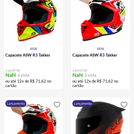
ASW
ASW
Capacete ASW R3 Takker
Capacete ASW R3 Takker
a partir de:
a partir de:
NaN
NaN
à vista
à vista
ou até
12
x de
R$
71
,
62
no
ou até
12
x de
R$
71
,
62
no
cartão
cartão
Lançamento
Lançamento