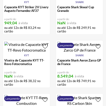
KYT
SHARK
Capacete KYT Striker 2V Livery
Capacete Shark Skwal Cup
Augusto Fernandez AF37
Granado
a partir de:
a partir de:
949,04
NaN
à vista
à vista
ou até
12
x de
R$
83
,
24
no
ou até
12
x de
R$
249
,
91
no
cartão
cartão
Lançamento
KYT
SHARK
Viseira de Capacete KYT TT-
Capacete Shark Aeron Zarco GP
Revo Fotocromatica
de France
a partir de:
a partir de:
NaN
8.549,04
à vista
à vista
ou até
12
x de
R$
38
,
32
no
ou até
12
x de
R$
749
,
91
no
cartão
cartão
Lançamento
Lançamento