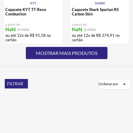
KYT
SHARK
Capacete KYT TT-Revo
Capacete Shark Spartan RS
Combustion
Carbon Skin
a partir de:
a partir de:
NaN
NaN
à vista
à vista
ou até
12
x de
R$
91
,
58
no
ou até
12
x de
R$
374
,
91
no
cartão
cartão
FILTRAR
Ordenar por