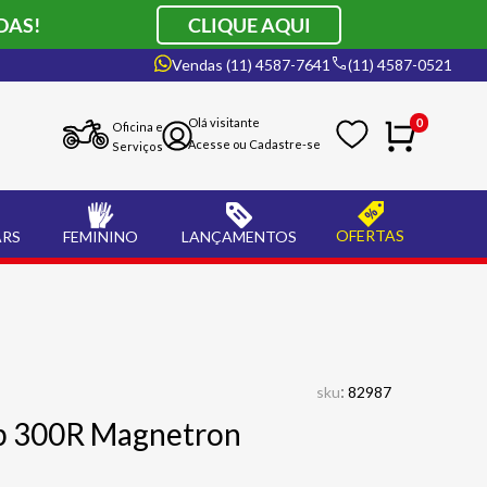
DAS!
CLIQUE AQUI
Vendas (11) 4587-7641
(11) 4587-0521
0
Oficina e
Serviços
OFERTAS
ARS
FEMININO
LANÇAMENTOS
:
sku
82987
Cb 300R Magnetron