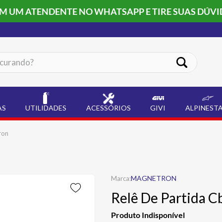
OM UM ATENDENTE NO WHATSAPP E TIRE SUAS DÚVI
ando?
AS
UTILIDADES
ACESSÓRIOS
GIVI
ALPINEST
ron
MAGNETRON
Relê De Partida 
Produto Indisponível