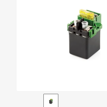
AIROH
9
º
BOTAS
10
º