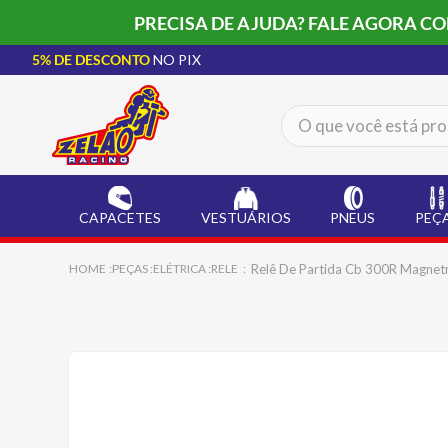
PRECISA DE AJUDA? FALE AGORA C
5% DE DESCONTO
NO PIX
O que você está procur
TERMOS MAIS BUSCADOS
CAPACETE LS2
1
º
CAPACETES
VESTUÁRIOS
PNEUS
PEÇ
BOTA
2
º
JAQUETA
3
º
Relê De Partida Cb 300R Magnet
PEÇAS
ELÉTRICA
RELE
ÓCULOS SOLAR
4
º
LUVA
5
º
ALPINESTAR
6
º
BAU
7
º
CALÇA
8
º