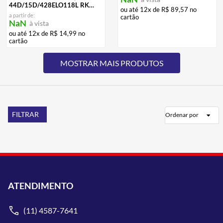
44D/15D/428ELO118L RK
ou até
12
x de
R$
89
,
57
no
Scud
a partir de:
cartão
NaN
à vista
ou até
12
x de
R$
14
,
99
no
cartão
FILTRAR
Ordenar por
ATENDIMENTO
(11) 4587-7641