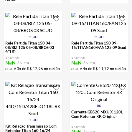
SCUD
SCUD
Rele Partida Titan 150 04-
Rele Partida Titan 150 09-
08/BIZ 125 05-08/BROS 03
15/TITAN160/FAN125 09 Scud
SCUD
a partir de:
a partir de:
NaN
NaN
à vista
à vista
ou até
3
x de
R$
12
,
96
no cartão
ou até
4
x de
R$
11
,
72
no cartão
RK
Corrente GB520 MXU X 120L
Com Retentor RK Original
SCUD
Kit Relação Transmissão Com
a partir de:
Retentor Titan 160 16/24
NaN
à vista