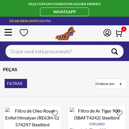
FALE COM UM CONSULTOR AGORA MESMO!
WHATSAPP
5% DE DESCONTO
NO PIX
0
O que você está procurando?
TERMOS MAIS BUSCADOS
PEÇAS
CAPACETE LS2
1
º
BOTA
2
º
FILTRAR
Ordenar por
JAQUETA
3
º
ÓCULOS SOLAR
4
º
LUVA
5
º
ALPINESTAR
6
º
STEELBIRD