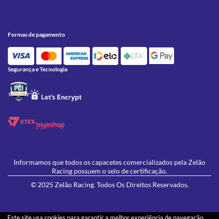
Meus Pedidos
Peças
Conheça a Zelão Racing
Trocas e Devoluções
Acessórios
Onde Estamos
Formas de pagamento
Formas de Pagamento
Utilidades
Contato
Política de Frete Grátis
GIVI
Blog
Política de Privacidade
Segurança e Tecnologia
Feminino
Oficina/Serviços
Política de Campanhas e promoções
Lançamentos
Ofertas
Informamos que todos os capacetes comercializados pela Zelão
Racing possuem o selo de certificação.
© 2025 Zelão Racing. Todos Os Direitos Reservados.
Este site usa cookies para garantir a melhor experiência de navegação.