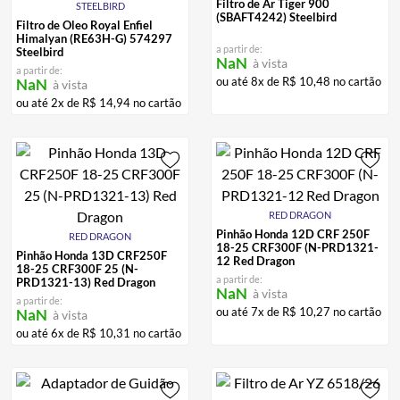
Filtro de Ar Tiger 900
STEELBIRD
BAU
7
º
(SBAFT4242) Steelbird
Filtro de Oleo Royal Enfiel
Himalyan (RE63H-G) 574297
CALÇA
8
º
a partir de:
Steelbird
NaN
à vista
a partir de:
AIROH
9
º
ou até
8
x de
R$
10
,
48
no cartão
NaN
à vista
ou até
2
x de
R$
14
,
94
no cartão
BOTAS
10
º
RED DRAGON
Pinhão Honda 12D CRF 250F
RED DRAGON
18-25 CRF300F (N-PRD1321-
Pinhão Honda 13D CRF250F
12 Red Dragon
18-25 CRF300F 25 (N-
a partir de:
PRD1321-13) Red Dragon
NaN
à vista
a partir de:
ou até
7
x de
R$
10
,
27
no cartão
NaN
à vista
ou até
6
x de
R$
10
,
31
no cartão