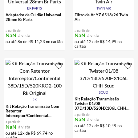
BR PARTS
TWIN AIR
Adaptador de Guidão Universal
Filtro de Ar YZ 6518/26 Twin
28mm Br Parts
Air
a partir de:
a partir de:
NaN
NaN
à vista
à vista
ou até
8
x de
R$
11
,
23
no cartão
ou até
12
x de
R$
14
,
99
no
cartão
SCUD
Kit Relação Transmissão
RK
Twister 01/08
Kit Relação Transmissão Com
37D/13D/520HX106L CHH
Retentor
Scud
a partir de:
Interceptor/Continental
NaN
à vista
38D/15D/520KRO2-100 Rk
a partir de:
Original
ou até
12
x de
R$
10
,
49
no
NaN
à vista
cartão
ou até
12
x de
R$
69
,
74
no
cartão