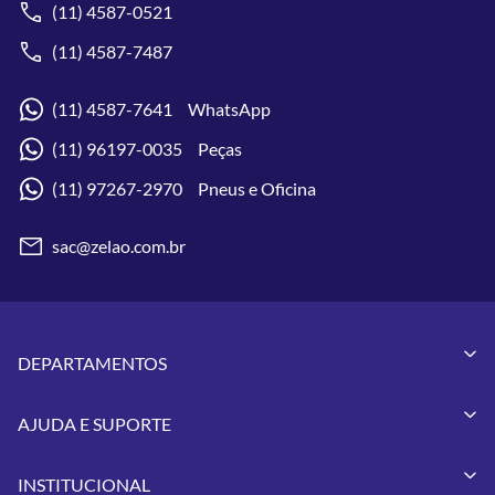
(11) 4587-0521
(11) 4587-7487
(11) 4587-7641 WhatsApp
(11) 96197-0035 Peças
(11) 97267-2970 Pneus e Oficina
sac@zelao.com.br
DEPARTAMENTOS
Capacetes
AJUDA E SUPORTE
Vestuários
Minha Conta
Pneus
INSTITUCIONAL