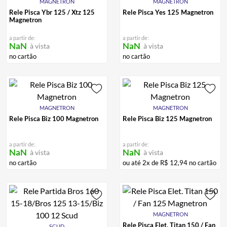
MAGNETRON
MAGNETRON
Rele Pisca Ybr 125 / Xtz 125
Rele Pisca Yes 125 Magnetron
Magnetron
a partir de:
a partir de:
NaN
NaN
à vista
à vista
no cartão
no cartão
MAGNETRON
MAGNETRON
Rele Pisca Biz 100 Magnetron
Rele Pisca Biz 125 Magnetron
a partir de:
a partir de:
NaN
NaN
à vista
à vista
no cartão
ou até
2
x de
R$
12
,
94
no cartão
MAGNETRON
Rele Pisca Elet. Titan 150 / Fan
SCUD