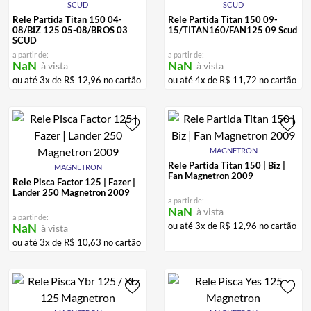
SCUD
SCUD
ALPINESTAR
7
º
Rele Partida Titan 150 04-
Rele Partida Titan 150 09-
08/BIZ 125 05-08/BROS 03
15/TITAN160/FAN125 09 Scud
AIROH
8
º
SCUD
a partir de:
a partir de:
CALÇA
9
º
NaN
NaN
à vista
à vista
ou até
3
x de
R$
12
,
96
no cartão
ou até
4
x de
R$
11
,
72
no cartão
BOTAS
10
º
MAGNETRON
Rele Partida Titan 150 | Biz |
MAGNETRON
Fan Magnetron 2009
Rele Pisca Factor 125 | Fazer |
Lander 250 Magnetron 2009
a partir de:
NaN
à vista
a partir de:
ou até
3
x de
R$
12
,
96
no cartão
NaN
à vista
ou até
3
x de
R$
10
,
63
no cartão