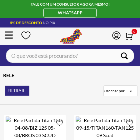
FALE COM UM CONSULTOR AGORA MESMO!
WHATSAPP
5% DE DESCONTO
NO PIX
0
O que você está procurando?
TERMOS MAIS BUSCADOS
RELE
CAPACETE LS2
1
º
BOTA
2
º
FILTRAR
Ordenar por
JAQUETA
3
º
ÓCULOS SOLAR
4
º
LUVA
5
º
BAU
6
º