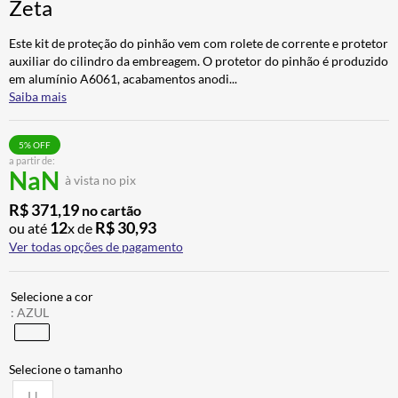
Zeta
ALPINESTAR
7
º
Este kit de proteção do pinhão vem com rolete de corrente e protetor
AIROH
8
º
auxiliar do cilindro da embreagem. O protetor do pinhão é produzido
CALÇA
9
º
em alumínio A6061, acabamentos anodi
...
Saiba mais
BOTAS
10
º
5
% OFF
a partir de:
NaN
à vista no pix
R$
371
,
19
no cartão
12
R$
30
,
93
ou até
x de
Ver todas opções de pagamento
:
AZUL
U