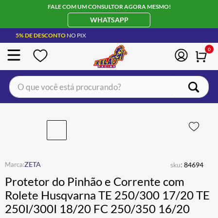
FALE COM UM CONSULTOR AGORA MESMO!
WHATSAPP
5% DE DESCONTO
NO PIX
0
O que você está procurando?
TERMOS MAIS BUSCADOS
CAPACETE LS2
1
º
BOTA
2
º
JAQUETA
3
º
:
ZETA
sku
84694
ÓCULOS SOLAR
4
º
Protetor do Pinhão e Corrente com
LUVA
5
º
Rolete Husqvarna TE 250/300 17/20 TE
250I/300I 18/20 FC 250/350 16/20
BAU
6
º