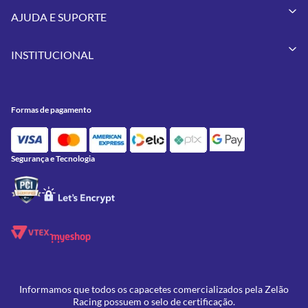
Capacetes
AJUDA E SUPORTE
Vestuários
Minha Conta
Pneus
INSTITUCIONAL
Meus Pedidos
Peças
Conheça a Zelão Racing
Trocas e Devoluções
Acessórios
Onde Estamos
Formas de pagamento
Formas de Pagamento
Utilidades
Contato
Política de Frete Grátis
GIVI
Blog
Política de Privacidade
Segurança e Tecnologia
Feminino
Oficina/Serviços
Política de Campanhas e promoções
Lançamentos
Ofertas
Informamos que todos os capacetes comercializados pela Zelão
Racing possuem o selo de certificação.