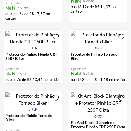
NaN
à vista
Supersprox
a partir de:
ou até
12
x de
R$
11
,
07
no
NaN
à vista
cartão
ou até
12
x de
R$
17
,
57
no
cartão
BIKER
BIKER
Protetor do Pinhão Honda CRF
Protetor do Pinhão Tornado
250F Biker
Biker
a partir de:
a partir de:
NaN
NaN
à vista
à vista
ou até
7
x de
R$
10
,
41
no cartão
ou até
8
x de
R$
11
,
18
no cartão
BIKER
Protetor do Pinhão Tornado
OKTA
Biker
Kit Anti Block Dianteiro e
Protetor Pinhão CRF 250F Okta
a partir de: