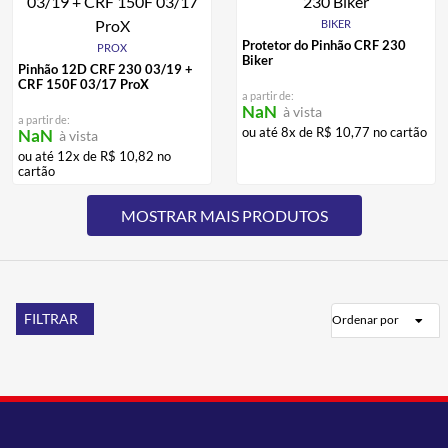
BIKER
Protetor do Pinhão CRF 230
PROX
Biker
Pinhão 12D CRF 230 03/19 +
CRF 150F 03/17 ProX
a partir de:
NaN
à vista
a partir de:
ou até
8
x de
R$
10
,
77
no cartão
NaN
à vista
ou até
12
x de
R$
10
,
82
no
cartão
FILTRAR
Ordenar por