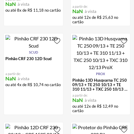
NaN
à vista
a partir de:
ou até
8
x de
R$
11
,
18
no cartão
NaN
à vista
ou até
12
x de
R$
25
,
63
no
cartão
SCUD
Pinhão CRF 230 12D Scud
a partir de:
PROX
NaN
à vista
Pinhão 13D Husqvarna TC 250
ou até
4
x de
R$
10
,
74
no cartão
09/13 + TE 250 10/13 + TE
310 11/13 + TXC 250 10/13 +
TXC 310 12/13 ProX
a partir de:
NaN
à vista
ou até
12
x de
R$
12
,
49
no
cartão