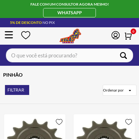
FALE COM UM CONSULTOR AGORA MESMO!
WHATSAPP
5% DE DESCONTO
NO PIX
0
O que você está procurando?
TERMOS MAIS BUSCADOS
PINHÃO
CAPACETE LS2
1
º
BOTA
2
º
FILTRAR
Ordenar por
JAQUETA
3
º
ÓCULOS SOLAR
4
º
LUVA
5
º
BAU
6
º