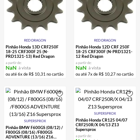
CALÇA
7
º
ALPINESTAR
8
º
AIROH
9
º
BOTAS
10
º
RED DRAGON
RED DRAGON
Pinhão Honda 13D CRF250F
Pinhão Honda 12D CRF 250F
18-25 CRF300F 25 (N-
18-25 CRF300F (N-PRD1321-
PRD1321-13) Red Dragon
12 Red Dragon
a partir de:
a partir de:
NaN
NaN
à vista
à vista
ou até
6
x de
R$
10
,
31
no cartão
ou até
7
x de
R$
10
,
27
no cartão
SUPERSPROX
Pinhão Honda CR125 04/07
SUPERSPROX
CRF250R/X 04/13 Z13
Pinhão BMW F600GS (08/12) /
Supersprox
F800GS (08/16) /F800GS
a partir de:
ADVENTURE (13/16) Z16