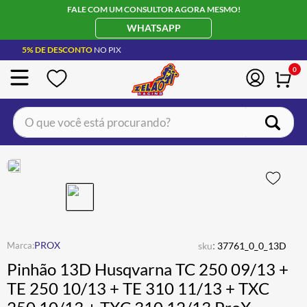
FALE COM UM CONSULTOR AGORA MESMO!
WHATSAPP
5% DE DESCONTO
NO PIX
0
O que você está procurando?
TERMOS MAIS BUSCADOS
CAPACETE LS2
1
º
BOTA
2
º
JAQUETA
3
º
ÓCULOS SOLAR
:
4
º
PROX
sku
37761_0_0_13D
Pinhão 13D Husqvarna TC 250 09/13 +
LUVA
5
º
TE 250 10/13 + TE 310 11/13 + TXC
BAU
6
º