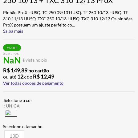
250 10/13 + TXC 310 12/13 ProX
ALPINESTAR
7
º
Pinhão ProX HUSQ. TC 250 09/13 HUSQ. TE 250 10/13 HUSQ. TE
AIROH
8
º
310 11/13 HUSQ. TXC 250 10/13 HUSQ. TXC 310 12/13 Os pinhões
ProX possuem um ajuste perfeito co
...
CALÇA
9
º
Saiba mais
BOTAS
10
º
5
% OFF
a partir de:
NaN
à vista no pix
R$
149
,
89
no cartão
12
R$
12
,
49
ou até
x de
Ver todas opções de pagamento
:
UNICA
13D