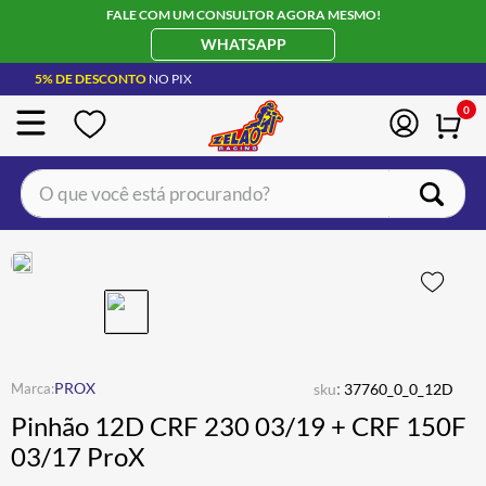
FALE COM UM CONSULTOR AGORA MESMO!
WHATSAPP
5% DE DESCONTO
NO PIX
0
O que você está procurando?
TERMOS MAIS BUSCADOS
CAPACETE LS2
1
º
BOTA
2
º
JAQUETA
3
º
ÓCULOS SOLAR
:
4
º
PROX
sku
37760_0_0_12D
Pinhão 12D CRF 230 03/19 + CRF 150F
LUVA
5
º
03/17 ProX
BAU
6
º