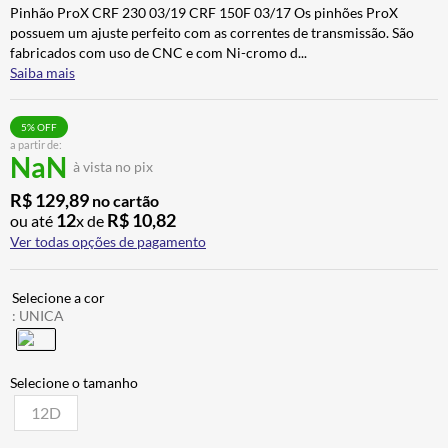
Pinhão ProX CRF 230 03/19 CRF 150F 03/17 Os pinhões ProX
ALPINESTAR
7
º
possuem um ajuste perfeito com as correntes de transmissão. São
AIROH
8
º
fabricados com uso de CNC e com Ni-cromo d
...
Saiba mais
CALÇA
9
º
BOTAS
10
º
5
% OFF
a partir de:
NaN
à vista no pix
R$
129
,
89
no cartão
12
R$
10
,
82
ou até
x de
Ver todas opções de pagamento
:
UNICA
12D