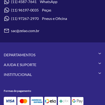
(11) 4587-7641 WhatsApp
(11) 96197-0035 Peças
(11) 97267-2970 Pneus e Oficina
sac@zelao.com.br
DEPARTAMENTOS
Capacetes
AJUDA E SUPORTE
Vestuários
Minha Conta
Pneus
INSTITUCIONAL
Meus Pedidos
Peças
Conheça a Zelão Racing
Trocas e Devoluções
Acessórios
Onde Estamos
Formas de Pagamento
Utilidades
Formas de pagamento
Contato
Política de Frete Grátis
GIVI
Blog
Política de Privacidade
Feminino
Oficina/Serviços