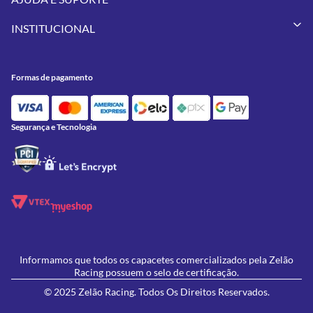
Vestuários
Minha Conta
Pneus
INSTITUCIONAL
Meus Pedidos
Peças
Conheça a Zelão Racing
Trocas e Devoluções
Acessórios
Onde Estamos
Formas de Pagamento
Utilidades
Formas de pagamento
Contato
Política de Frete Grátis
GIVI
Blog
Política de Privacidade
Feminino
Oficina/Serviços
Política de Campanhas e promoções
Lançamentos
Segurança e Tecnologia
Ofertas
Informamos que todos os capacetes comercializados pela Zelão
Racing possuem o selo de certificação.
© 2025 Zelão Racing. Todos Os Direitos Reservados.