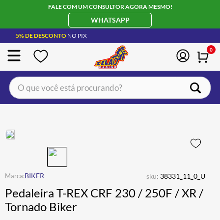
FALE COM UM CONSULTOR AGORA MESMO!
WHATSAPP
5% DE DESCONTO
NO PIX
0
O que você está procurando?
TERMOS MAIS BUSCADOS
CAPACETE LS2
1
º
BOTA
2
º
JAQUETA
3
º
ÓCULOS SOLAR
:
4
º
BIKER
sku
38331_11_0_U
Pedaleira T-REX CRF 230 / 250F / XR /
LUVA
5
º
Tornado Biker
BAU
6
º