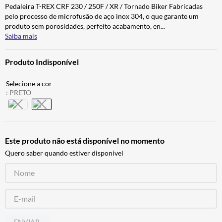
Pedaleira T-REX CRF 230 / 250F / XR / Tornado Biker Fabricadas
ALPINESTAR
7
º
pelo processo de microfusão de aço inox 304, o que garante um
AIROH
8
º
produto sem porosidades, perfeito acabamento, en
...
Saiba mais
CALÇA
9
º
BOTAS
10
º
Produto Indisponível
:
PRETO
Este produto não está disponível no momento
Quero saber quando estiver disponível
ENVIAR