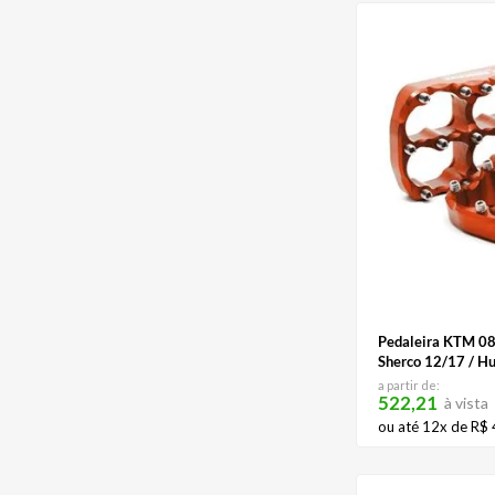
Pedaleira KTM 08
Sherco 12/17 / H
a partir de:
522,21
à vista
ou até
12
x de
R$