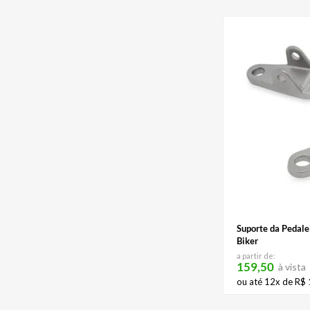
Suporte da Pedale
Biker
a partir de:
159,50
à vista
ou até
12
x de
R$