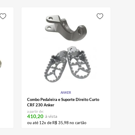
ANKER
F
Combo Pedaleira e Suporte Direito Curto
CRF 230 Anker
a partir de:
410,20
à vista
ou até
12
x de
R$
35
,
98
no cartão