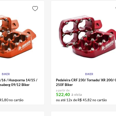
BIKER
BIKER
/16 / Husqvarna 14/15 /
Pedaleira CRF 230/ Tornado/ XR 200/
usaberg 09/12 Biker
250F Biker
a partir de:
522,40
à vista
45
,
80
no cartão
ou até
12
x de
R$
45
,
82
no cartão