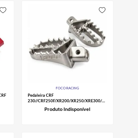
FOCO RACING
 CRF
Pedaleira CRF
230//CRF250F/XR200/XR250/XRE300/Falcon
Foco Racing
Produto Indisponível