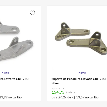
BIKER
BIKER
ira Estreito CRF 250F
Suporte da Pedaleira Elevado CRF 250
Biker
a partir de:
154,75
à vista
13
,
99
no cartão
ou até
12
x de
R$
13
,
57
no cartão