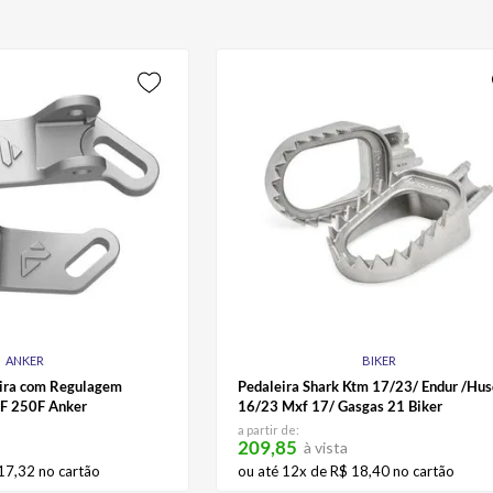
ANKER
BIKER
eira com Regulagem
Pedaleira Shark Ktm 17/23/ Endur /Hu
RF 250F Anker
16/23 Mxf 17/ Gasgas 21 Biker
a partir de:
209,85
à vista
17
,
32
no cartão
ou até
12
x de
R$
18
,
40
no cartão