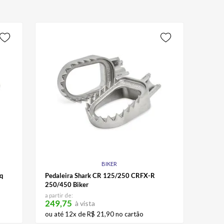
BIKER
sq
Pedaleira Shark CR 125/250 CRFX-R
250/450 Biker
a partir de:
249,75
à vista
ou até
12
x de
R$
21
,
90
no cartão