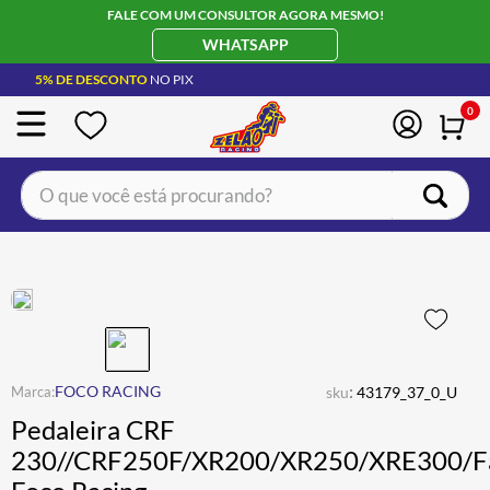
FALE COM UM CONSULTOR AGORA MESMO!
WHATSAPP
5% DE DESCONTO
NO PIX
0
O que você está procurando?
TERMOS MAIS BUSCADOS
CAPACETE LS2
1
º
BOTA
2
º
JAQUETA
3
º
ÓCULOS SOLAR
:
4
º
FOCO RACING
sku
43179_37_0_U
Pedaleira CRF
LUVA
5
º
230//CRF250F/XR200/XR250/XRE300/F
BAU
6
º