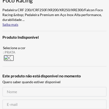
Foco Racing
ALPINESTAR
7
º
Pedaleira CRF 230//CRF250F/XR200/XR250/XRE300/Falcon Foco
AIROH
8
º
Racing &nbsp; Pedaleira Premium em Aço Inox Alta performance,
durabilidade
...
CALÇA
9
º
Saiba mais
BOTAS
10
º
Produto Indisponível
:
PRATA
Este produto não está disponível no momento
Quero saber quando estiver disponível