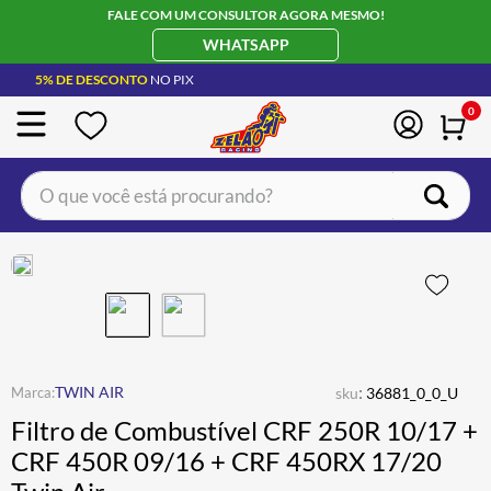
FALE COM UM CONSULTOR AGORA MESMO!
WHATSAPP
5% DE DESCONTO
NO PIX
0
O que você está procurando?
TERMOS MAIS BUSCADOS
CAPACETE LS2
1
º
BOTA
2
º
JAQUETA
3
º
ÓCULOS SOLAR
:
4
º
TWIN AIR
sku
36881_0_0_U
Filtro de Combustível CRF 250R 10/17 +
LUVA
5
º
CRF 450R 09/16 + CRF 450RX 17/20
BAU
6
º