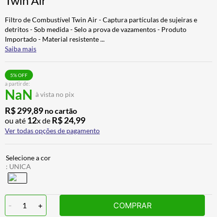
Twin Air
ALPINESTAR
7
º
Filtro de Combustível Twin Air - Captura partículas de sujeiras e
AIROH
8
º
detritos - Sob medida - Selo a prova de vazamentos - Produto
Importado - Material resistente
...
CALÇA
9
º
Saiba mais
BOTAS
10
º
5
% OFF
a partir de:
NaN
à vista no pix
R$
299
,
89
no cartão
12
R$
24
,
99
ou até
x de
Ver todas opções de pagamento
:
UNICA
-
1
+
COMPRAR