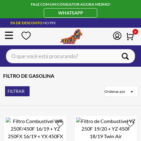
FALE COM UM CONSULTOR AGORA MESMO!
WHATSAPP
5% DE DESCONTO
NO PIX
0
O que você está procurando?
TERMOS MAIS BUSCADOS
FILTRO DE GASOLINA
CAPACETE LS2
1
º
BOTA
2
º
FILTRAR
Ordenar por
JAQUETA
3
º
ÓCULOS SOLAR
4
º
LUVA
5
º
BAU
6
º