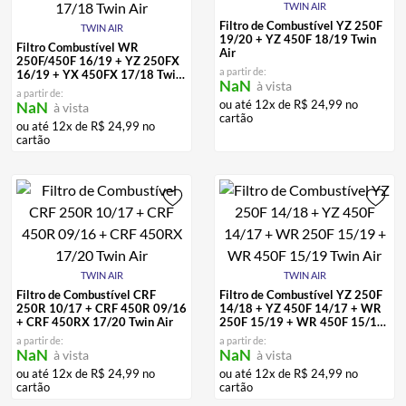
TWIN AIR
ALPINESTAR
7
º
Filtro de Combustível YZ 250F
TWIN AIR
19/20 + YZ 450F 18/19 Twin
AIROH
8
º
Filtro Combustível WR
Air
250F/450F 16/19 + YZ 250FX
a partir de:
16/19 + YX 450FX 17/18 Twin
CALÇA
9
º
NaN
à vista
Air
a partir de:
ou até
12
x de
R$
24
,
99
no
NaN
à vista
BOTAS
10
º
cartão
ou até
12
x de
R$
24
,
99
no
cartão
TWIN AIR
TWIN AIR
Filtro de Combustível CRF
Filtro de Combustível YZ 250F
250R 10/17 + CRF 450R 09/16
14/18 + YZ 450F 14/17 + WR
+ CRF 450RX 17/20 Twin Air
250F 15/19 + WR 450F 15/19
Twin Air
a partir de:
a partir de:
NaN
NaN
à vista
à vista
ou até
12
x de
R$
24
,
99
no
ou até
12
x de
R$
24
,
99
no
cartão
cartão