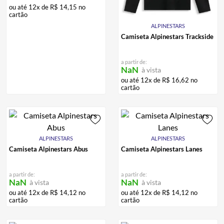
ou até
12
x de
R$
14
,
15
no
cartão
ALPINESTARS
Camiseta Alpinestars Trackside
a partir de:
NaN
à vista
ou até
12
x de
R$
16
,
62
no
cartão
ALPINESTARS
ALPINESTARS
Camiseta Alpinestars Abus
Camiseta Alpinestars Lanes
a partir de:
a partir de:
NaN
NaN
à vista
à vista
ou até
12
x de
R$
14
,
12
no
ou até
12
x de
R$
14
,
12
no
cartão
cartão