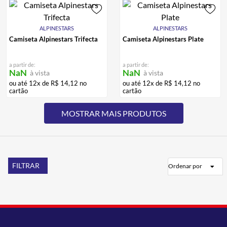
ALPINESTARS
ALPINESTARS
Camiseta Alpinestars Trifecta
Camiseta Alpinestars Plate
a partir de:
a partir de:
NaN
NaN
à vista
à vista
ou até
12
x de
R$
14
,
12
no
ou até
12
x de
R$
14
,
12
no
cartão
cartão
FILTRAR
Ordenar por