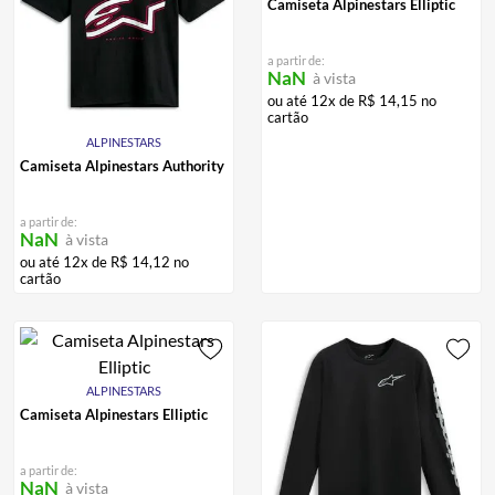
Camiseta Alpinestars Elliptic
ALPINESTAR
7
º
AIROH
8
º
a partir de:
NaN
à vista
CALÇA
9
º
ou até
12
x de
R$
14
,
15
no
cartão
BOTAS
10
º
ALPINESTARS
Camiseta Alpinestars Authority
a partir de:
NaN
à vista
ou até
12
x de
R$
14
,
12
no
cartão
ALPINESTARS
Camiseta Alpinestars Elliptic
a partir de:
NaN
à vista