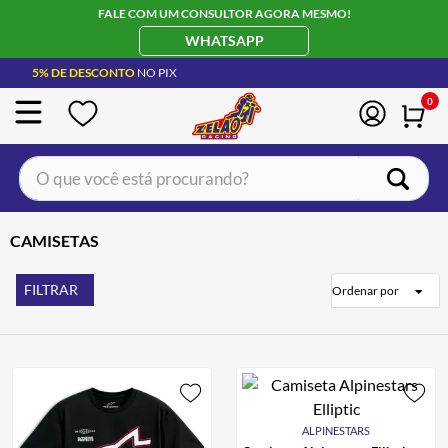
FALE COM UM CONSULTOR AGORA MESMO!
WHATSAPP
5% DE DESCONTO
NO PIX
0
O que você está procurando?
TERMOS MAIS BUSCADOS
CAMISETAS
CAPACETE LS2
1
º
BOTA
2
º
FILTRAR
Ordenar por
JAQUETA
3
º
ÓCULOS SOLAR
4
º
LUVA
5
º
BAU
6
º
ALPINESTARS