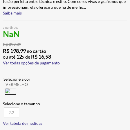
fusão perfeita entre técnica e estilo. Com cores vivas e grafismos que
ALPINESTAR
7
º
impressionam, ela oferece o que há de melho
...
Saiba mais
AIROH
8
º
CALÇA
9
º
a partir de:
NaN
BOTAS
10
º
R$
399
,
89
R$
198
,
99
no cartão
12
R$
16
,
58
ou até
x de
Ver todas opções de pagamento
:
VERMELHO
32
Ver tabela de medidas