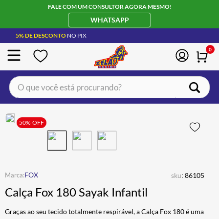
FALE COM UM CONSULTOR AGORA MESMO!
WHATSAPP
5% DE DESCONTO
NO PIX
0
O que você está procurando?
TERMOS MAIS BUSCADOS
CAPACETE LS2
50%
OFF
1
º
BOTA
2
º
JAQUETA
3
º
ÓCULOS SOLAR
:
4
º
FOX
sku
86105
Calça Fox 180 Sayak Infantil
LUVA
5
º
BAU
6
º
Graças ao seu tecido totalmente respirável, a Calça Fox 180 é uma