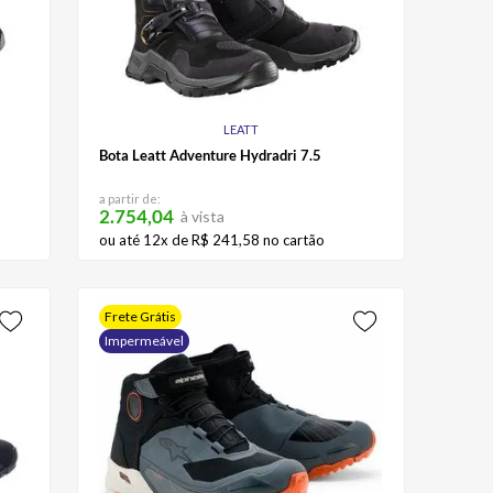
LEATT
Bota Leatt Adventure Hydradri 7.5
a partir de:
2.754,04
à vista
ou até
12
x de
R$
241
,
58
no cartão
Frete Grátis
Impermeável