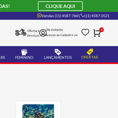
DAS!
CLIQUE AQUI
Vendas (11) 4587-7641
(11) 4587-0521
0
Oficina e
Serviços
OFERTAS
ARS
FEMININO
LANÇAMENTOS