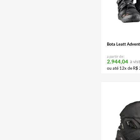
Bota Leatt Advent
a partir de:
2.944,04
à vis
ou até
12
x de
R$