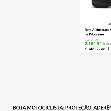
A
Bota Alpinestars 
de Pilotagem
a partir de:
2.184,52
à vis
ou até
12
x de
R$
BOTA MOTOCICLISTA: PROTEÇÃO, ADERÊ