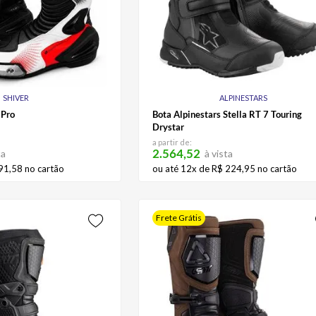
SHIVER
ALPINESTARS
 Pro
Bota Alpinestars Stella RT 7 Touring
Drystar
a partir de:
2.564,52
ta
à vista
91
,
58
no cartão
ou até
12
x de
R$
224
,
95
no cartão
Frete Grátis