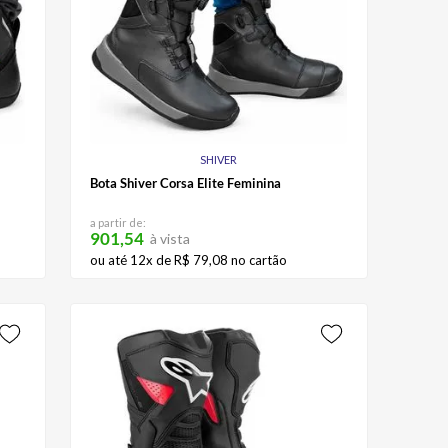
SHIVER
Bota Shiver Corsa Elite Feminina
a partir de:
901,54
à vista
ou até
12
x de
R$
79
,
08
no cartão