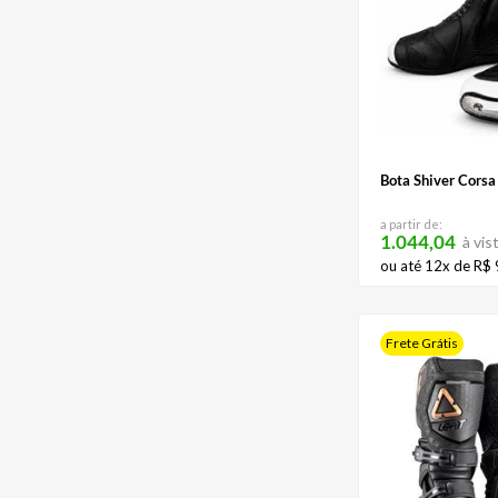
Bota Shiver Corsa
a partir de:
1.044,04
à vis
ou até
12
x de
R$
Frete Grátis