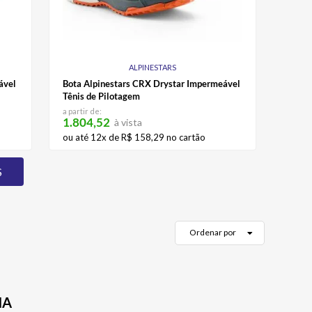
ALPINESTARS
ável
Bota Alpinestars CRX Drystar Impermeável
Tênis de Pilotagem
a partir de:
1.804,52
à vista
ou até
12
x de
R$
158
,
29
no cartão
Ordenar por
NA