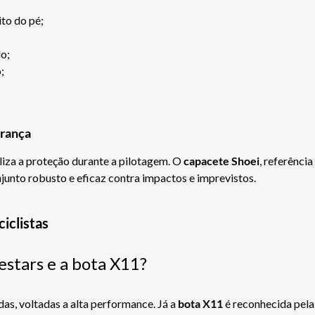
ito do pé;
o;
;
rança
iza a proteção durante a pilotagem. O
capacete Shoei
, referênci
njunto robusto e eficaz contra impactos e imprevistos.
iclistas
estars e a bota X11?
as, voltadas a alta performance. Já a
bota X11
é reconhecida pela