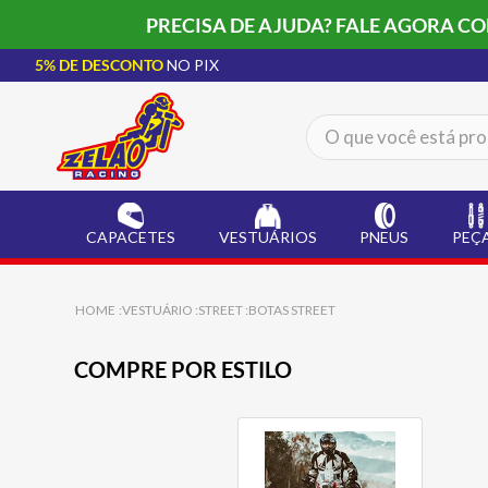
PRECISA DE AJUDA? FALE AGORA C
5% DE DESCONTO
NO PIX
O que você está procur
TERMOS MAIS BUSCADOS
CAPACETE LS2
1
º
CAPACETES
VESTUÁRIOS
PNEUS
PEÇ
BOTA
2
º
JAQUETA
3
º
VESTUÁRIO
STREET
BOTAS STREET
ÓCULOS SOLAR
4
º
COMPRE POR ESTILO
LUVA
5
º
ALPINESTAR
6
º
BAU
7
º
CALÇA
8
º