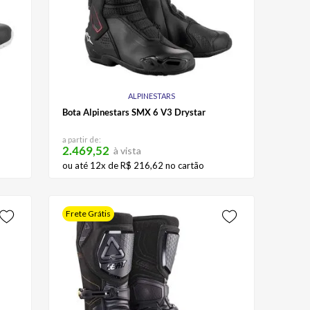
ALPINESTARS
Bota Alpinestars SMX 6 V3 Drystar
a partir de:
2.469,52
à vista
ou até
12
x de
R$
216
,
62
no cartão
Frete Grátis