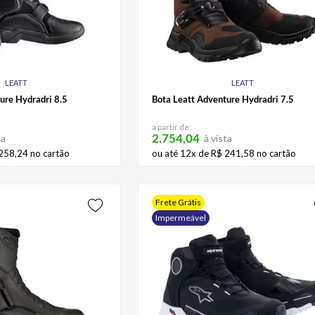
LEATT
LEATT
ure Hydradri 8.5
Bota Leatt Adventure Hydradri 7.5
a partir de:
2.754,04
ta
à vista
258
,
24
no cartão
ou até
12
x de
R$
241
,
58
no cartão
Frete Grátis
Impermeável