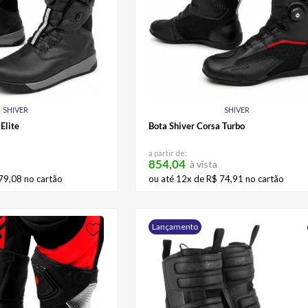
SHIVER
SHIVER
Elite
Bota Shiver Corsa Turbo
a partir de:
854,04
à vista
79
,
08
no cartão
ou até
12
x de
R$
74
,
91
no cartão
Lançamento