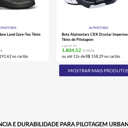
LPINESTARS
ALPINESTARS
New Land Gore-Tex Tênis
Bota Alpinestars CRX Drystar Imperme
Tênis de Pilotagem
a partir de:
1.804,52
ta
à vista
191
,
62
no cartão
ou até
12
x de
R$
158
,
29
no cartão
NCIA E DURABILIDADE PARA PILOTAGEM URBA