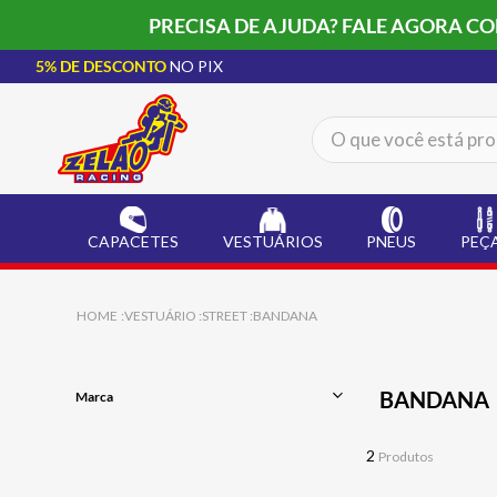
PRECISA DE AJUDA? FALE AGORA C
5% DE DESCONTO
NO PIX
O que você está procur
TERMOS MAIS BUSCADOS
CAPACETE LS2
1
º
CAPACETES
VESTUÁRIOS
PNEUS
PEÇ
BOTA
2
º
JAQUETA
3
º
VESTUÁRIO
STREET
BANDANA
ÓCULOS SOLAR
4
º
LUVA
5
º
BANDANA
Marca
ALPINESTAR
6
º
HLX
BAU
7
º
2
Produtos
CALÇA
8
º