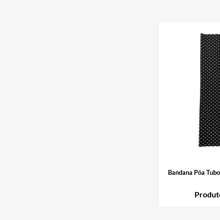
AIROH
9
º
BOTAS
10
º
Bandana Póa Tubo
Produt