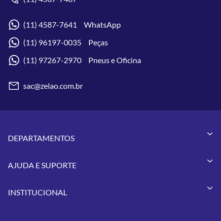
(11) 4587-7641 WhatsApp
(11) 96197-0035 Peças
(11) 97267-2970 Pneus e Oficina
sac@zelao.com.br
DEPARTAMENTOS
Capacetes
AJUDA E SUPORTE
Vestuários
Minha Conta
Pneus
INSTITUCIONAL
Meus Pedidos
Peças
Conheça a Zelão Racing
Trocas e Devoluções