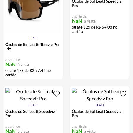
Óculos de Sol Leatt Speedviz
ALPINESTAR
7
º
Pro
AIROH
8
º
a partir de:
NaN
à vista
CALÇA
9
º
ou até
12
x de
R$
54
,
08
no
cartão
BOTAS
10
º
LEATT
Óculos de Sol Leatt Rideviz Pro
Iriz
a partir de:
NaN
à vista
ou até
12
x de
R$
72
,
41
no
cartão
LEATT
LEATT
Óculos de Sol Leatt Speedviz
Óculos de Sol Leatt Speedviz
Pro
Pro
a partir de:
a partir de:
NaN
NaN
à vista
à vista