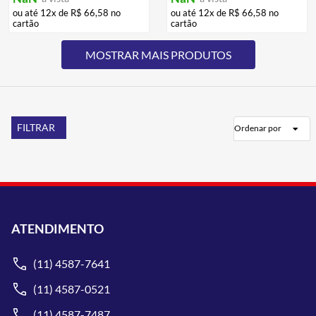
ou até
12
x de
R$
66
,
58
no
ou até
12
x de
R$
66
,
58
no
cartão
cartão
FILTRAR
Ordenar por
ATENDIMENTO
(11) 4587-7641
(11) 4587-0521
(11) 4587-7487