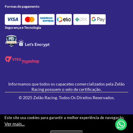
Acessórios
Onde Estamos
Formas de pagamento
Formas de Pagamento
Utilidades
Contato
Política de Frete Grátis
GIVI
Blog
Política de Privacidade
Segurança e Tecnologia
Feminino
Oficina/Serviços
Política de Campanhas e promoções
Lançamentos
Ofertas
Informamos que todos os capacetes comercializados pela Zelão
Racing possuem o selo de certificação.
© 2025 Zelão Racing. Todos Os Direitos Reservados.
Este site usa cookies para garantir a melhor experiência de navegação.
Ver mais...
Os preços e condições de pagamento apresentados neste site não necessariamente