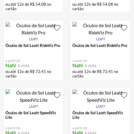
ou até
12
x de
R$
54
,
08
no
ou até
12
x de
R$
54
,
08
no
cartão
cartão
LEATT
LEATT
Óculos de Sol Leatt RideViz Pro
Óculos de Sol Leatt RideViz Pro
a partir de:
a partir de:
NaN
NaN
à vista
à vista
ou até
12
x de
R$
72
,
41
no
ou até
12
x de
R$
72
,
41
no
cartão
cartão
LEATT
LEATT
Óculos de Sol Leatt SpeedViz
Óculos de Sol Leatt SpeedViz
Lite
Lite
a partir de:
a partir de:
NaN
NaN
à vista
à vista