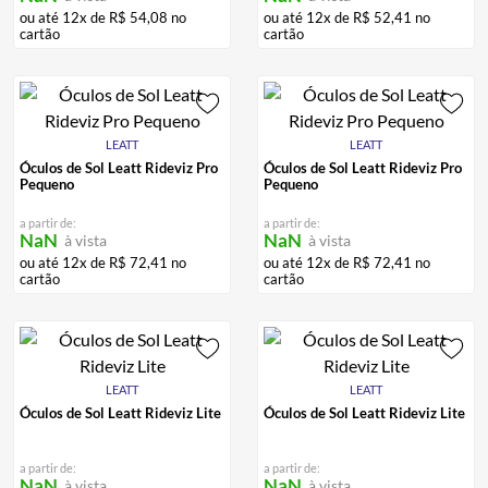
ou até
12
x de
R$
54
,
08
no
ou até
12
x de
R$
52
,
41
no
cartão
cartão
LEATT
LEATT
Óculos de Sol Leatt Rideviz Pro
Óculos de Sol Leatt Rideviz Pro
Pequeno
Pequeno
a partir de:
a partir de:
NaN
NaN
à vista
à vista
ou até
12
x de
R$
72
,
41
no
ou até
12
x de
R$
72
,
41
no
cartão
cartão
LEATT
LEATT
Óculos de Sol Leatt Rideviz Lite
Óculos de Sol Leatt Rideviz Lite
a partir de:
a partir de:
NaN
NaN
à vista
à vista