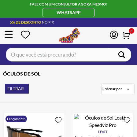
FALE COM UM CONSULTOR AGORA MESMO!
WHATSAPP
5% DE DESCONTO
NO PIX
0
O que você está procurando?
TERMOS MAIS BUSCADOS
ÓCULOS DE SOL
CAPACETE LS2
1
º
BOTA
2
º
FILTRAR
Ordenar por
JAQUETA
3
º
ÓCULOS SOLAR
4
º
Lançamento
LUVA
5
º
BAU
6
º
LEATT