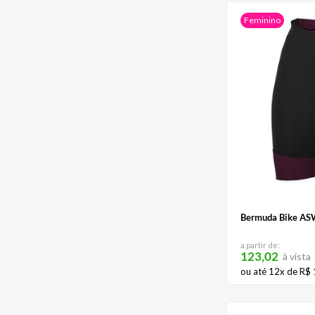
Feminino
Bermuda Bike AS
a partir de:
123,02
à vista
ou até
12
x de
R$