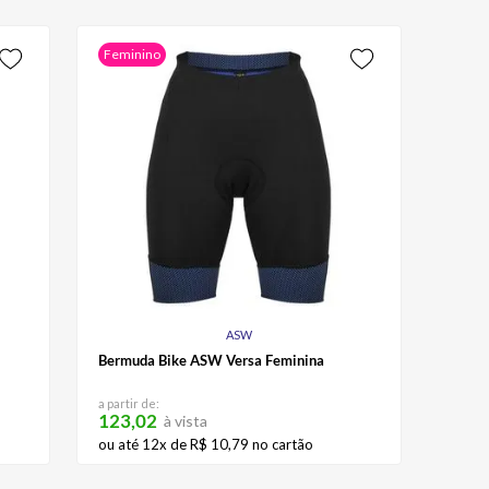
Feminino
ASW
Bermuda Bike ASW Versa Feminina
a partir de:
123,02
à vista
ou até
12
x de
R$
10
,
79
no cartão