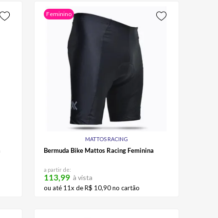
Feminino
MATTOS RACING
a
Bermuda Bike Mattos Racing Feminina
a partir de:
113,99
à vista
ou até
11
x de
R$
10
,
90
no cartão