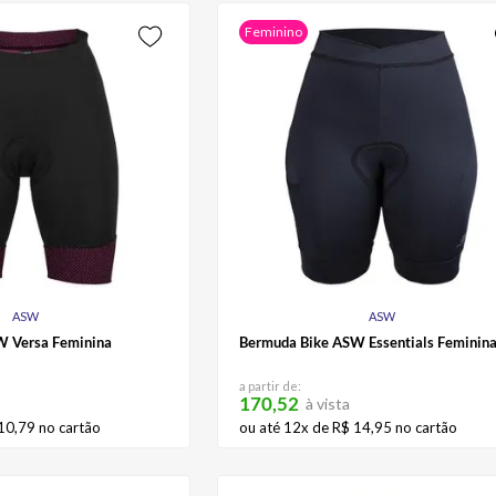
Feminino
ASW
ASW
W Versa Feminina
Bermuda Bike ASW Essentials Feminin
a partir de:
170,52
à vista
10
,
79
no cartão
ou até
12
x de
R$
14
,
95
no cartão