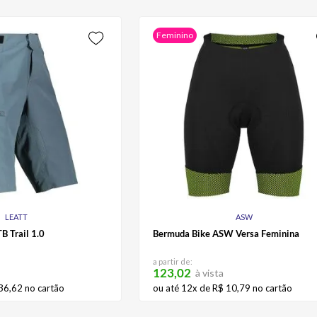
Feminino
LEATT
ASW
B Trail 1.0
Bermuda Bike ASW Versa Feminina
a partir de:
123,02
à vista
36
,
62
no cartão
ou até
12
x de
R$
10
,
79
no cartão