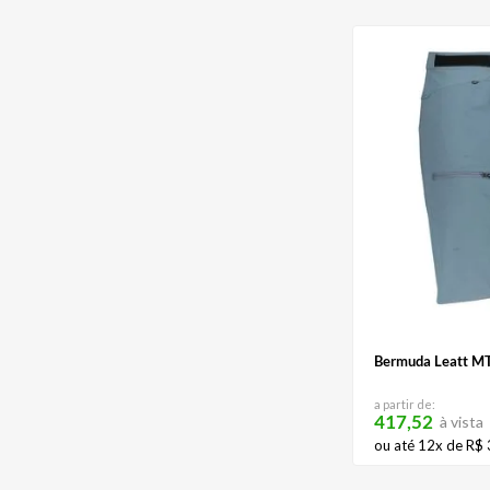
Bermuda Leatt MT
a partir de:
417,52
à vista
ou até
12
x de
R$