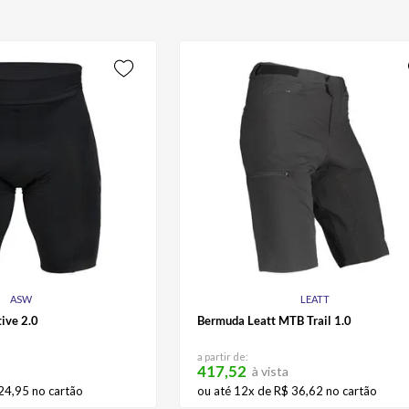
ASW
LEATT
ive 2.0
Bermuda Leatt MTB Trail 1.0
a partir de:
417,52
à vista
24
,
95
no cartão
ou até
12
x de
R$
36
,
62
no cartão