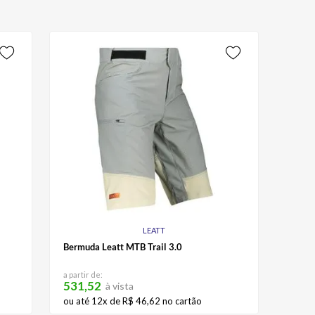
LEATT
Bermuda Leatt MTB Trail 3.0
a partir de:
531,52
à vista
ou até
12
x de
R$
46
,
62
no cartão