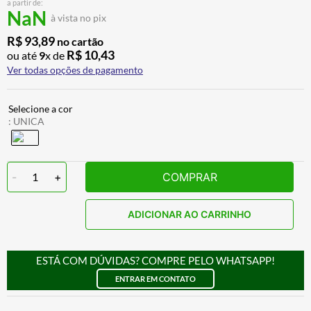
a partir de:
BAU
7
º
NaN
à vista no pix
CALÇA
8
º
R$
93
,
89
no cartão
R$
10
,
43
ou até
9
x de
AIROH
9
º
Ver todas opções de pagamento
BOTAS
10
º
:
UNICA
-
1
+
COMPRAR
ADICIONAR AO CARRINHO
ESTÁ COM DÚVIDAS? COMPRE PELO WHATSAPP!
ENTRAR EM CONTATO