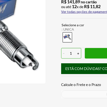
R$
141
,
89
no cartão
12
R$
11
,
82
ou até
x de
Ver todas opções de pagamen
:
UNICA
-
1
+
ESTÁ COM DÚVIDAS? C