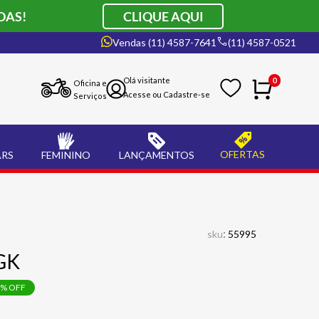
DAS!
CLIQUE AQUI
Vendas (11) 4587-7641
(11) 4587-0521
0
Oficina e
Serviços
OFERTAS
ARS
FEMININO
LANÇAMENTOS
:
sku
55995
GK
% OFF