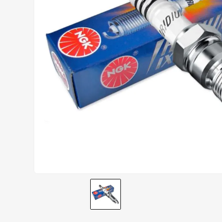
AIROH
9
º
BOTAS
10
º