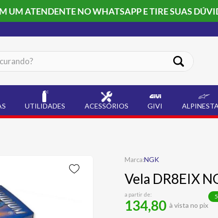
OM UM ATENDENTE NO WHATSAPP E TIRE SUAS DÚVI
ando?
AS
UTILIDADES
ACESSÓRIOS
GIVI
ALPINEST
NGK
Vela DR8EIX N
a partir de:
5
134,80
à vista no pix