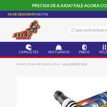
PRECISA DE AJUDA? FALE AGORA C
5% DE DESCONTO
NO PIX
O que você está procur
TERMOS MAIS BUSCADOS
CAPACETE LS2
1
º
CAPACETES
VESTUÁRIOS
PNEUS
PEÇ
BOTA
2
º
JAQUETA
3
º
Vela DR8EIX NGK
PEÇAS
MECÂNICA
VELA
ÓCULOS SOLAR
4
º
LUVA
5
º
ALPINESTAR
6
º
BAU
7
º
CALÇA
8
º