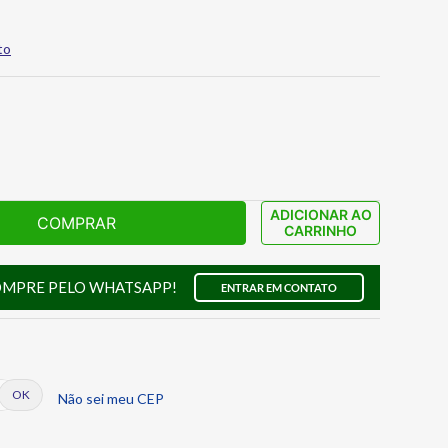
to
ADICIONAR AO
COMPRAR
CARRINHO
OMPRE PELO WHATSAPP!
ENTRAR EM CONTATO
Não sei meu CEP