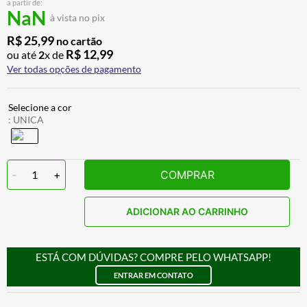
a partir de:
BAU
7
º
NaN
à vista no pix
CALÇA
8
º
R$
25
,
99
no cartão
R$
12
,
99
ou até
2
x de
AIROH
9
º
Ver todas opções de pagamento
BOTAS
10
º
:
UNICA
-
1
+
COMPRAR
ADICIONAR AO CARRINHO
ESTÁ COM DÚVIDAS? COMPRE PELO WHATSAPP!
ENTRAR EM CONTATO