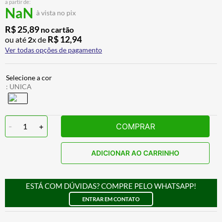
a partir de:
BAU
7
º
NaN
à vista no pix
CALÇA
8
º
R$
25
,
89
no cartão
R$
12
,
94
ou até
2
x de
AIROH
9
º
Ver todas opções de pagamento
BOTAS
10
º
:
UNICA
-
1
+
COMPRAR
ADICIONAR AO CARRINHO
ESTÁ COM DÚVIDAS? COMPRE PELO WHATSAPP!
ENTRAR EM CONTATO