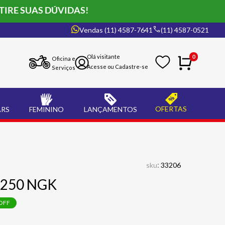
TIRE SUAS DÚVIDAS!
Vendas (11) 4587-7641
(11) 4587-0521
0
Oficina e
Serviços
OFERTAS
ARS
FEMININO
LANÇAMENTOS
:
sku
33206
 250 NGK
OFF