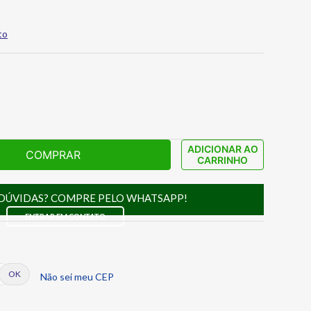
to
ADICIONAR AO
COMPRAR
CARRINHO
DÚVIDAS? COMPRE PELO WHATSAPP!
ENTRAR EM CONTATO
Não sei meu CEP