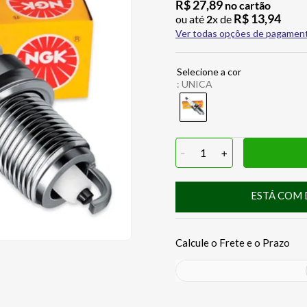
R$
27
,
89
no cartão
R$
13
,
94
ou até
2
x de
Ver todas opções de pagamen
:
UNICA
-
1
+
ESTÁ COM 