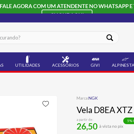
 FALE AGORA COM UM ATENDENTE NO WHATSAPP E 
CLIQUE AQUI
ando?
AS
UTILIDADES
ACESSÓRIOS
GIVI
ALPINEST
NGK
Vela D8EA XTZ
a partir de:
5
% 
26,50
à vista no pix