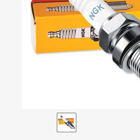
CALÇA
9
º
BOTAS
10
º