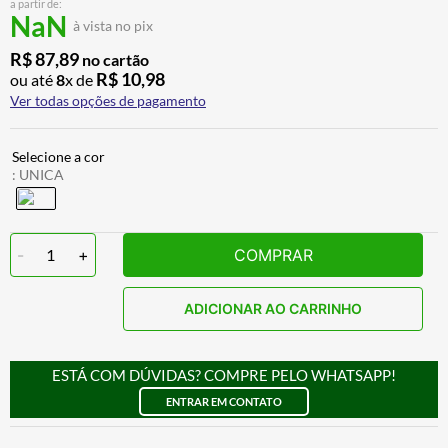
a partir de:
ALPINESTAR
7
º
NaN
à vista no pix
AIROH
8
º
R$
87
,
89
no cartão
R$
10
,
98
ou até
8
x de
CALÇA
9
º
Ver todas opções de pagamento
BOTAS
10
º
:
UNICA
-
1
+
COMPRAR
ADICIONAR AO CARRINHO
ESTÁ COM DÚVIDAS? COMPRE PELO WHATSAPP!
ENTRAR EM CONTATO