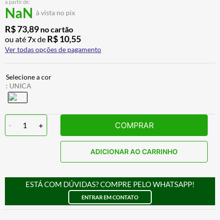
a partir de:
BAU
7
º
NaN
à vista no pix
CALÇA
8
º
R$
73
,
89
no cartão
R$
10
,
55
ou até
7
x de
AIROH
9
º
Ver todas opções de pagamento
BOTAS
10
º
:
UNICA
-
1
+
COMPRAR
ADICIONAR AO CARRINHO
ESTÁ COM DÚVIDAS? COMPRE PELO WHATSAPP!
ENTRAR EM CONTATO