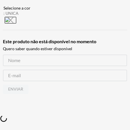
BAU
7
º
:
UNICA
CALÇA
8
º
AIROH
9
º
BOTAS
10
º
Este produto não está disponível no momento
Quero saber quando estiver disponível
ENVIAR