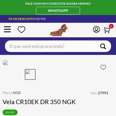
FALE COM UM CONSULTOR AGORA MESMO!
WHATSAPP
5% DE DESCONTO
NO PIX
0
O que você está procurando?
TERMOS MAIS BUSCADOS
CAPACETE LS2
1
º
BOTA
2
º
JAQUETA
3
º
ÓCULOS SOLAR
:
4
º
NGK
sku
27991
Vela CR10EK DR 350 NGK
LUVA
5
º
BAU
6
º
5
% OFF