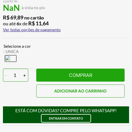
a partir de:
ALPINESTAR
7
º
NaN
à vista no pix
AIROH
8
º
R$
69
,
89
no cartão
R$
11
,
64
ou até
6
x de
CALÇA
9
º
Ver todas opções de pagamento
BOTAS
10
º
:
UNICA
-
1
+
COMPRAR
ADICIONAR AO CARRINHO
ESTÁ COM DÚVIDAS? COMPRE PELO WHATSAPP!
ENTRAR EM CONTATO