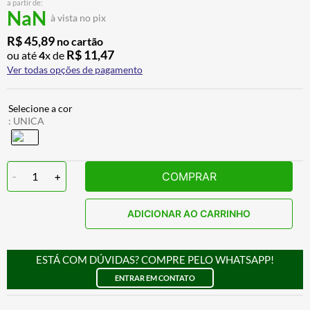
a partir de:
BAU
7
º
NaN
à vista no pix
CALÇA
8
º
R$
45
,
89
no cartão
R$
11
,
47
ou até
4
x de
AIROH
9
º
Ver todas opções de pagamento
BOTAS
10
º
:
UNICA
-
1
+
COMPRAR
ADICIONAR AO CARRINHO
ESTÁ COM DÚVIDAS? COMPRE PELO WHATSAPP!
ENTRAR EM CONTATO