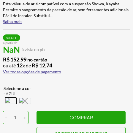
Esta válvula de ar é compatível com a suspensão Showa, Kayaba.
BAU
7
º
Permite o sangramento da pressão de ar, sem ferramentas adicionais.
CALÇA
8
º
Fácil de instalar. Substitui
...
Saiba mais
AIROH
9
º
BOTAS
10
º
5
% OFF
a partir de:
NaN
à vista no pix
R$
152
,
99
no cartão
12
R$
12
,
74
ou até
x de
Ver todas opções de pagamento
:
AZUL
-
1
+
COMPRAR