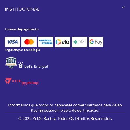
Vestuários
Minha Conta
Pneus
INSTITUCIONAL
Meus Pedidos
Peças
Conheça a Zelão Racing
Trocas e Devoluções
Acessórios
Onde Estamos
Formas de Pagamento
Utilidades
Formas de pagamento
Contato
Política de Frete Grátis
GIVI
Blog
Política de Privacidade
Feminino
Oficina/Serviços
Política de Campanhas e promoções
Lançamentos
Segurança e Tecnologia
Ofertas
Informamos que todos os capacetes comercializados pela Zelão
Racing possuem o selo de certificação.
© 2025 Zelão Racing. Todos Os Direitos Reservados.