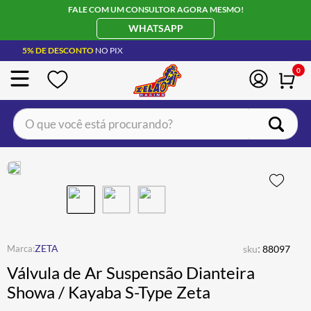
FALE COM UM CONSULTOR AGORA MESMO!
WHATSAPP
5% DE DESCONTO
NO PIX
0
O que você está procurando?
TERMOS MAIS BUSCADOS
CAPACETE LS2
1
º
BOTA
2
º
JAQUETA
3
º
ÓCULOS SOLAR
:
4
º
ZETA
sku
88097
Válvula de Ar Suspensão Dianteira
LUVA
5
º
Showa / Kayaba S-Type Zeta
ALPINESTAR
6
º