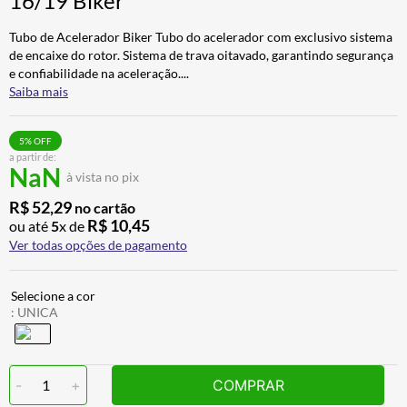
16/19 Biker
BAU
7
º
Tubo de Acelerador Biker Tubo do acelerador com exclusivo sistema
CALÇA
8
º
de encaixe do rotor. Sistema de trava oitavado, garantindo segurança
e confiabilidade na aceleração.
...
AIROH
9
º
Saiba mais
BOTAS
10
º
5
% OFF
a partir de:
NaN
à vista no pix
R$
52
,
29
no cartão
R$
10
,
45
ou até
5
x de
Ver todas opções de pagamento
:
UNICA
-
1
+
COMPRAR