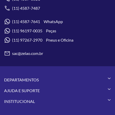
(11) 4587-7487
(11) 4587-7641 WhatsApp
(11) 96197-0035 Peças
(11) 97267-2970 Pneus e Oficina
sac@zelao.com.br
DEPARTAMENTOS
Capacetes
AJUDA E SUPORTE
Vestuários
Minha Conta
Pneus
INSTITUCIONAL
Meus Pedidos
Peças
Conheça a Zelão Racing
Trocas e Devoluções
Acessórios