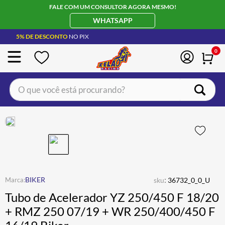
FALE COM UM CONSULTOR AGORA MESMO!
WHATSAPP
5% DE DESCONTO
NO PIX
0
O que você está procurando?
TERMOS MAIS BUSCADOS
CAPACETE LS2
1
º
BOTA
2
º
JAQUETA
3
º
ÓCULOS SOLAR
:
4
º
BIKER
sku
36732_0_0_U
Tubo de Acelerador YZ 250/450 F 18/20
LUVA
5
º
+ RMZ 250 07/19 + WR 250/400/450 F
ALPINESTAR
6
º