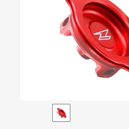
AIROH
9
º
BOTAS
10
º