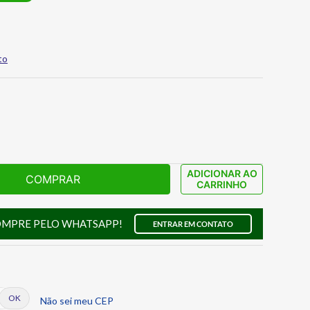
to
ADICIONAR AO
COMPRAR
CARRINHO
OMPRE PELO WHATSAPP!
ENTRAR EM CONTATO
Não sei meu CEP