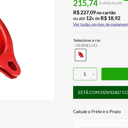
215,74
à vista no pix
R$
227
,
09
no cartão
12
R$
18
,
92
ou até
x de
Ver todas opções de pagamen
:
VERMELHO
-
1
+
ESTÁ COM DÚVIDAS? C