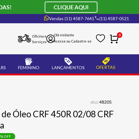
DAS!
CLIQUE AQUI
Vendas (11) 4587-7641
(11) 4587-0521
0
Oficina e
Serviços
OFERTAS
ARS
FEMININO
LANÇAMENTOS
:
sku
48205
o de Óleo CRF 450R 02/08 CRF
ta
% OFF