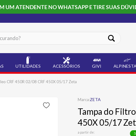
OM UM ATENDENTE NO WHATSAPP E TIRE SUAS DÚVI
ando?
AS
UTILIDADES
ACESSÓRIOS
GIVI
ALPINEST
Óleo CRF 450R 02/08 CRF 450X 05/17 Zeta
ZETA
Tampa do Filtr
450X 05/17 Ze
a partir de:
5