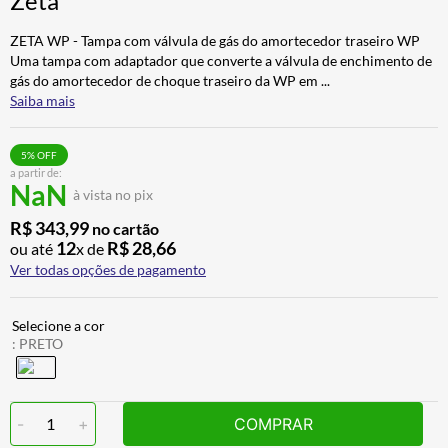
Zeta
ALPINESTAR
7
º
ZETA WP - Tampa com válvula de gás do amortecedor traseiro WP
AIROH
8
º
Uma tampa com adaptador que converte a válvula de enchimento de
gás do amortecedor de choque traseiro da WP em
...
CALÇA
9
º
Saiba mais
BOTAS
10
º
5
% OFF
a partir de:
NaN
à vista no pix
R$
343
,
99
no cartão
12
R$
28
,
66
ou até
x de
Ver todas opções de pagamento
:
PRETO
-
1
+
COMPRAR