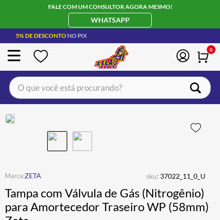
FALE COM UM CONSULTOR AGORA MESMO!
WHATSAPP
5% DE DESCONTO
NO PIX
0
O que você está procurando?
TERMOS MAIS BUSCADOS
CAPACETE LS2
1
º
BOTA
2
º
JAQUETA
3
º
ÓCULOS SOLAR
:
4
º
ZETA
sku
37022_11_0_U
Tampa com Válvula de Gás (Nitrogênio)
LUVA
5
º
para Amortecedor Traseiro WP (58mm)
BAU
6
º