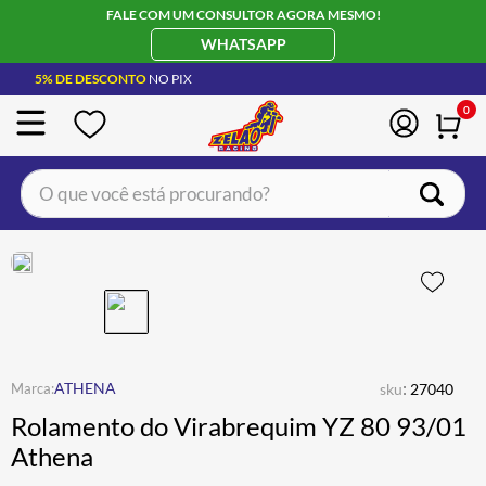
FALE COM UM CONSULTOR AGORA MESMO!
WHATSAPP
5% DE DESCONTO
NO PIX
0
O que você está procurando?
TERMOS MAIS BUSCADOS
CAPACETE LS2
1
º
BOTA
2
º
JAQUETA
3
º
ÓCULOS SOLAR
:
4
º
ATHENA
sku
27040
Rolamento do Virabrequim YZ 80 93/01
LUVA
5
º
Athena
ALPINESTAR
6
º