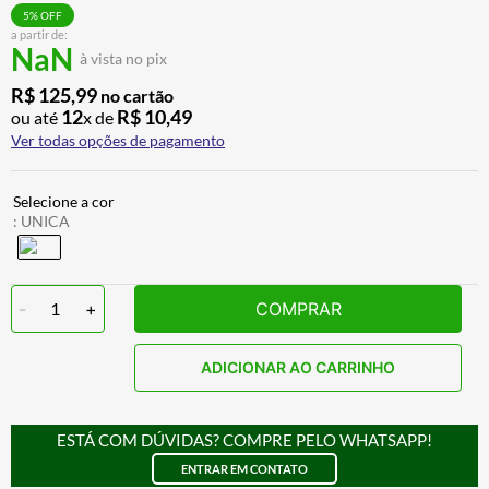
BAU
7
º
5
% OFF
a partir de:
NaN
CALÇA
8
º
à vista no pix
AIROH
9
º
R$
125
,
99
no cartão
12
R$
10
,
49
ou até
x de
BOTAS
10
º
Ver todas opções de pagamento
:
UNICA
-
1
+
COMPRAR
ADICIONAR AO CARRINHO
ESTÁ COM DÚVIDAS? COMPRE PELO WHATSAPP!
ENTRAR EM CONTATO