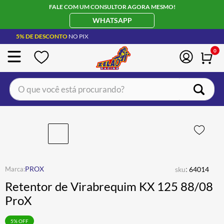
FALE COM UM CONSULTOR AGORA MESMO!
WHATSAPP
5% DE DESCONTO
NO PIX
0
O que você está procurando?
TERMOS MAIS BUSCADOS
CAPACETE LS2
1
º
BOTA
2
º
JAQUETA
3
º
:
PROX
sku
64014
ÓCULOS SOLAR
4
º
Retentor de Virabrequim KX 125 88/08
LUVA
5
º
ProX
BAU
6
º
5
% OFF