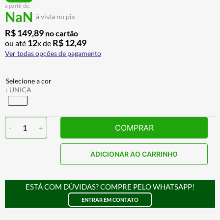
a partir de:
CALÇA
7
º
NaN
à vista no pix
ALPINESTAR
8
º
R$
149
,
89
no cartão
AIROH
9
º
12
R$
12
,
49
ou até
x de
Ver todas opções de pagamento
BOTAS
10
º
:
UNICA
-
1
+
COMPRAR
ADICIONAR AO CARRINHO
ESTÁ COM DÚVIDAS? COMPRE PELO WHATSAPP!
ENTRAR EM CONTATO