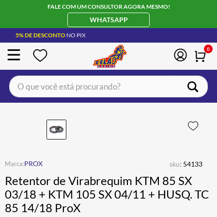
FALE COM UM CONSULTOR AGORA MESMO!
WHATSAPP
5% DE DESCONTO
NO PIX
0
O que você está procurando?
TERMOS MAIS BUSCADOS
CAPACETE LS2
1
º
BOTA
2
º
JAQUETA
3
º
:
PROX
sku
54133
ÓCULOS SOLAR
4
º
Retentor de Virabrequim KTM 85 SX
LUVA
5
º
03/18 + KTM 105 SX 04/11 + HUSQ. TC
85 14/18 ProX
BAU
6
º