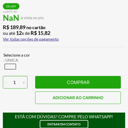
ALPINESTAR
7
º
5
% OFF
a partir de:
AIROH
8
º
NaN
à vista no pix
CALÇA
9
º
R$
189
,
89
no cartão
12
R$
15
,
82
ou até
x de
BOTAS
10
º
Ver todas opções de pagamento
:
UNICA
-
1
+
COMPRAR
ADICIONAR AO CARRINHO
ESTÁ COM DÚVIDAS? COMPRE PELO WHATSAPP!
ENTRAR EM CONTATO