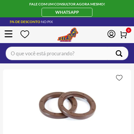
FALE COM UM CONSULTOR AGORA MESMO!
WHATSAPP
5% DE DESCONTO
NO PIX
0
O que você está procurando?
TERMOS MAIS BUSCADOS
CAPACETE LS2
1
º
BOTA
2
º
JAQUETA
3
º
ÓCULOS SOLAR
4
º
LUVA
5
º
BAU
6
º