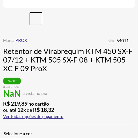
ALPINESTAR
7
º
AIROH
8
º
CALÇA
9
º
BOTAS
10
º
:
PROX
sku
64011
Retentor de Virabrequim KTM 450 SX-F
07/12 + KTM 505 SX-F 08 + KTM 505
XC-F 09 ProX
5
% OFF
a partir de:
NaN
à vista no pix
R$
219
,
89
no cartão
12
R$
18
,
32
ou até
x de
Ver todas opções de pagamento