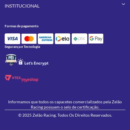
Minha Conta
Pneus
INSTITUCIONAL
Meus Pedidos
Peças
Conheça a Zelão Racing
Trocas e Devoluções
Acessórios
Onde Estamos
Formas de Pagamento
Utilidades
Formas de pagamento
Contato
Política de Frete Grátis
GIVI
Blog
Política de Privacidade
Feminino
Oficina/Serviços
Política de Campanhas e promoções
Lançamentos
Segurança e Tecnologia
Ofertas
Informamos que todos os capacetes comercializados pela Zelão
Racing possuem o selo de certificação.
© 2025 Zelão Racing. Todos Os Direitos Reservados.