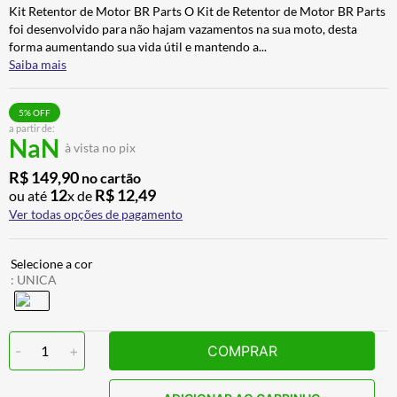
Kit Retentor de Motor BR Parts O Kit de Retentor de Motor BR Parts
ALPINESTAR
7
º
foi desenvolvido para não hajam vazamentos na sua moto, desta
CALÇA
8
º
forma aumentando sua vida útil e mantendo a
...
Saiba mais
BOTAS
9
º
AIROH
10
º
5
% OFF
a partir de:
NaN
à vista no pix
R$
149
,
90
no cartão
12
R$
12
,
49
ou até
x de
Ver todas opções de pagamento
:
UNICA
-
1
+
COMPRAR