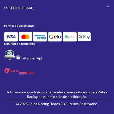
Vestuários
Minha Conta
Pneus
INSTITUCIONAL
Meus Pedidos
Peças
Conheça a Zelão Racing
Trocas e Devoluções
Acessórios
Onde Estamos
Formas de Pagamento
Utilidades
Formas de pagamento
Contato
Política de Frete Grátis
GIVI
Blog
Política de Privacidade
Feminino
Oficina/Serviços
Política de Campanhas e promoções
Lançamentos
Segurança e Tecnologia
Ofertas
Informamos que todos os capacetes comercializados pela Zelão
Racing possuem o selo de certificação.
© 2025 Zelão Racing. Todos Os Direitos Reservados.