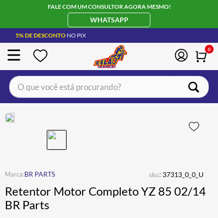
FALE COM UM CONSULTOR AGORA MESMO!
WHATSAPP
5% DE DESCONTO
NO PIX
0
O que você está procurando?
TERMOS MAIS BUSCADOS
CAPACETE LS2
1
º
BOTA
2
º
JAQUETA
3
º
ÓCULOS SOLAR
:
4
º
BR PARTS
sku
37313_0_0_U
Retentor Motor Completo YZ 85 02/14
LUVA
5
º
BR Parts
BAU
6
º