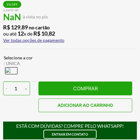
ALPINESTAR
7
º
5
% OFF
a partir de:
NaN
AIROH
8
º
à vista no pix
CALÇA
9
º
R$
129
,
89
no cartão
12
R$
10
,
82
ou até
x de
BOTAS
10
º
Ver todas opções de pagamento
:
UNICA
-
1
+
COMPRAR
ADICIONAR AO CARRINHO
ESTÁ COM DÚVIDAS? COMPRE PELO WHATSAPP!
ENTRAR EM CONTATO