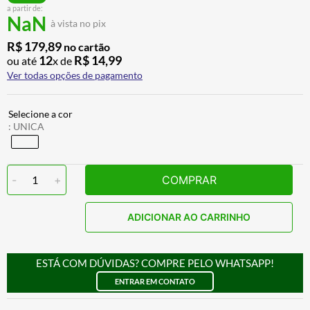
a partir de:
CALÇA
7
º
NaN
à vista no pix
ALPINESTAR
8
º
R$
179
,
89
no cartão
AIROH
9
º
12
R$
14
,
99
ou até
x de
Ver todas opções de pagamento
BOTAS
10
º
:
UNICA
-
1
+
COMPRAR
ADICIONAR AO CARRINHO
ESTÁ COM DÚVIDAS? COMPRE PELO WHATSAPP!
ENTRAR EM CONTATO