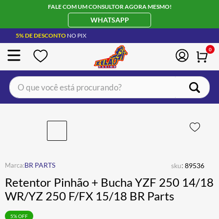
FALE COM UM CONSULTOR AGORA MESMO!
WHATSAPP
5% DE DESCONTO
NO PIX
0
O que você está procurando?
TERMOS MAIS BUSCADOS
CAPACETE LS2
1
º
BOTA
2
º
JAQUETA
3
º
:
BR PARTS
sku
89536
ÓCULOS SOLAR
4
º
Retentor Pinhão + Bucha YZF 250 14/18
LUVA
5
º
WR/YZ 250 F/FX 15/18 BR Parts
BAU
6
º
5
% OFF