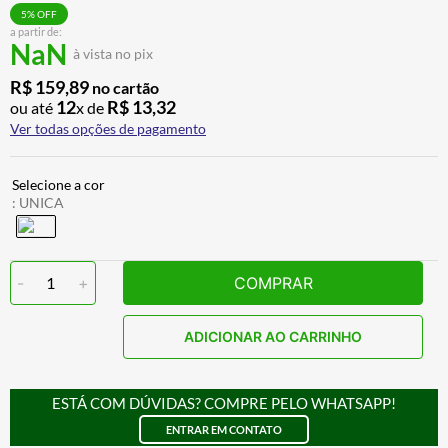
BAU
7
º
5
% OFF
a partir de:
NaN
CALÇA
8
º
à vista no pix
AIROH
9
º
R$
159
,
89
no cartão
12
R$
13
,
32
ou até
x de
BOTAS
10
º
Ver todas opções de pagamento
:
UNICA
-
1
+
COMPRAR
ADICIONAR AO CARRINHO
ESTÁ COM DÚVIDAS? COMPRE PELO WHATSAPP!
ENTRAR EM CONTATO