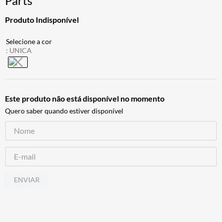
Parts
ALPINESTAR
7
º
Produto Indisponível
AIROH
8
º
CALÇA
9
º
:
UNICA
BOTAS
10
º
Este produto não está disponível no momento
Quero saber quando estiver disponível
ENVIAR