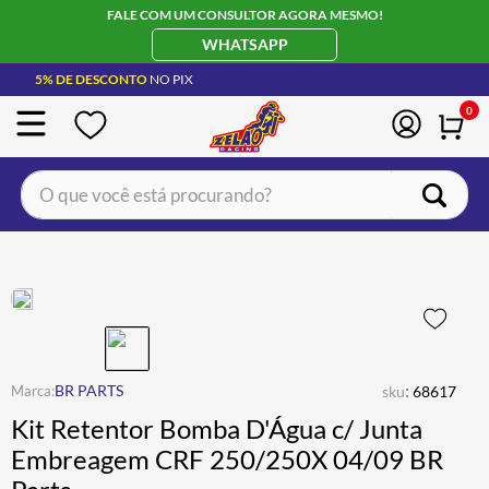
FALE COM UM CONSULTOR AGORA MESMO!
WHATSAPP
5% DE DESCONTO
NO PIX
0
O que você está procurando?
TERMOS MAIS BUSCADOS
CAPACETE LS2
1
º
BOTA
2
º
JAQUETA
3
º
ÓCULOS SOLAR
:
4
º
BR PARTS
sku
68617
Kit Retentor Bomba D'Água c/ Junta
LUVA
5
º
Embreagem CRF 250/250X 04/09 BR
BAU
6
º