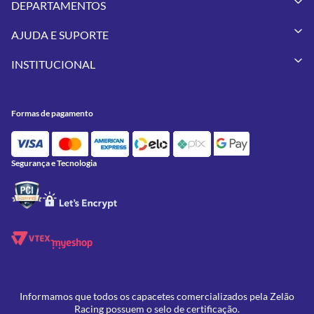
DEPARTAMENTOS
Capacetes
AJUDA E SUPORTE
Vestuários
Minha Conta
Pneus
INSTITUCIONAL
Meus Pedidos
Peças
Conheça a Zelão Racing
Trocas e Devoluções
Acessórios
Onde Estamos
Formas de Pagamento
Utilidades
Formas de pagamento
Contato
Política de Frete Grátis
GIVI
Blog
Política de Privacidade
Feminino
Oficina/Serviços
Política de Campanhas e promoções
Lançamentos
Segurança e Tecnologia
Ofertas
Informamos que todos os capacetes comercializados pela Zelão
Racing possuem o selo de certificação.