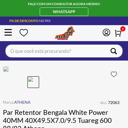
FALE COM UM CONSULTOR AGORA MESMO!
WHATSAPP
5% DE DESCONTO
NO PIX
0
O que você está procurando?
TERMOS MAIS BUSCADOS
CAPACETE LS2
1
º
BOTA
2
º
JAQUETA
3
º
ÓCULOS SOLAR
:
4
º
ATHENA
sku
72063
Par Retentor Bengala White Power
LUVA
5
º
40MM 40X49.5X7.0/9.5 Tuareg 600
BAU
6
º