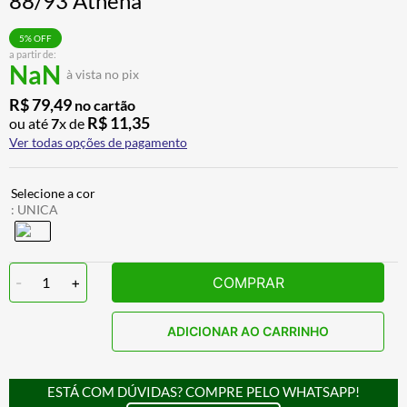
88/93 Athena
CALÇA
7
º
5
% OFF
ALPINESTAR
8
º
a partir de:
NaN
à vista no pix
AIROH
9
º
R$
79
,
49
no cartão
BOTAS
10
º
R$
11
,
35
ou até
7
x de
Ver todas opções de pagamento
:
UNICA
-
1
+
COMPRAR
ADICIONAR AO CARRINHO
ESTÁ COM DÚVIDAS? COMPRE PELO WHATSAPP!