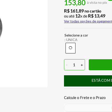
153,80
à vista no pix
R$
161
,
89
no cartão
12
R$
13
,
49
ou até
x de
Ver todas opções de pagamen
:
UNICA
-
1
+
ESTÁ COM 