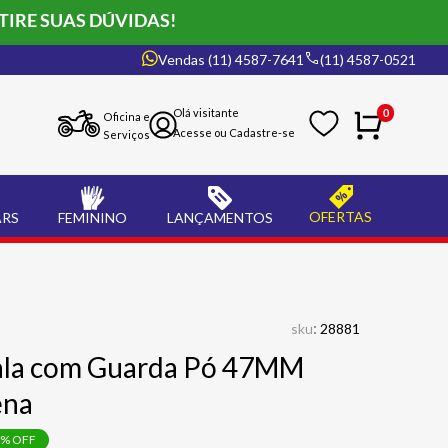
TIRE SUAS DÚVIDAS!
Vendas (11) 4587-7641
(11) 4587-0521
0
Oficina e
Serviços
OFERTAS
ARS
FEMININO
LANÇAMENTOS
:
sku
28881
ala com Guarda Pó 47MM
ena
% OFF