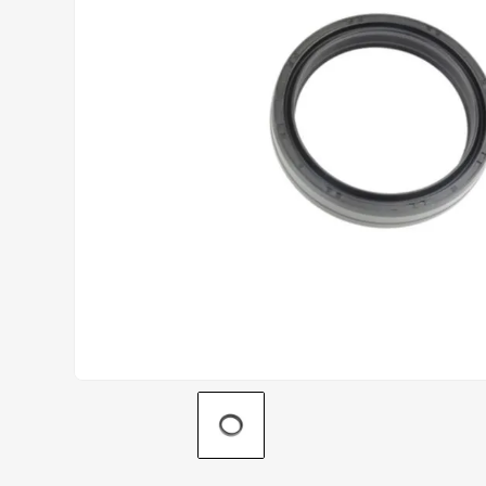
AIROH
9
º
BOTAS
10
º