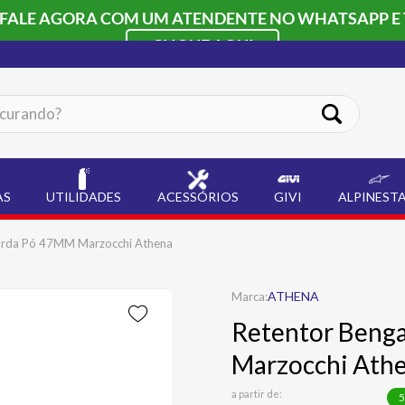
 FALE AGORA COM UM ATENDENTE NO WHATSAPP E 
CLIQUE AQUI
ando?
AS
UTILIDADES
ACESSÓRIOS
GIVI
ALPINEST
arda Pó 47MM Marzocchi Athena
ATHENA
Retentor Beng
Marzocchi Ath
a partir de:
5