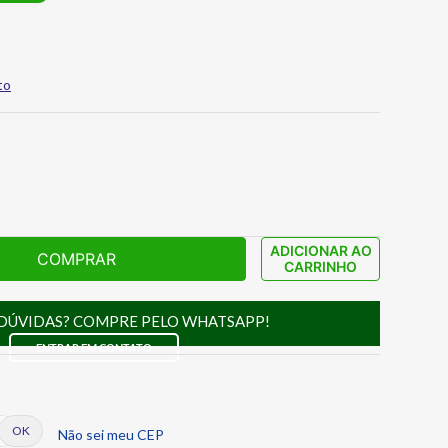
to
ADICIONAR AO
COMPRAR
CARRINHO
DÚVIDAS? COMPRE PELO WHATSAPP!
ENTRAR EM CONTATO
Não sei meu CEP