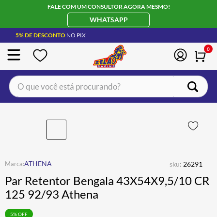
FALE COM UM CONSULTOR AGORA MESMO!
WHATSAPP
5% DE DESCONTO
NO PIX
0
O que você está procurando?
TERMOS MAIS BUSCADOS
CAPACETE LS2
1
º
BOTA
2
º
JAQUETA
3
º
:
ATHENA
sku
26291
ÓCULOS SOLAR
4
º
Par Retentor Bengala 43X54X9,5/10 CR
LUVA
5
º
125 92/93 Athena
ALPINESTAR
6
º
5
% OFF