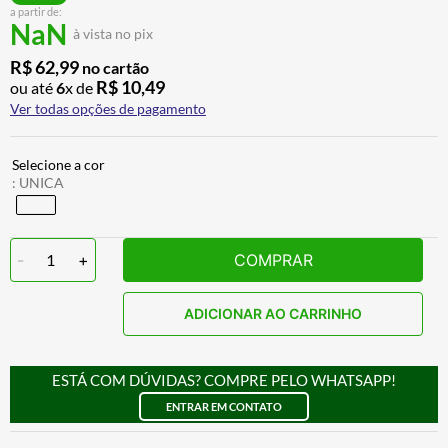
a partir de:
BAU
7
º
NaN
à vista no pix
CALÇA
8
º
R$
62
,
99
no cartão
AIROH
9
º
R$
10
,
49
ou até
6
x de
Ver todas opções de pagamento
BOTAS
10
º
:
UNICA
-
1
+
COMPRAR
ADICIONAR AO CARRINHO
ESTÁ COM DÚVIDAS? COMPRE PELO WHATSAPP!
ENTRAR EM CONTATO