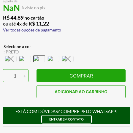
a partir de:
BAU
7
º
NaN
à vista no pix
CALÇA
8
º
R$
44
,
89
no cartão
R$
11
,
22
ou até
4
x de
AIROH
9
º
Ver todas opções de pagamento
BOTAS
10
º
:
PRETO
-
1
+
COMPRAR
ADICIONAR AO CARRINHO
ESTÁ COM DÚVIDAS? COMPRE PELO WHATSAPP!
ENTRAR EM CONTATO